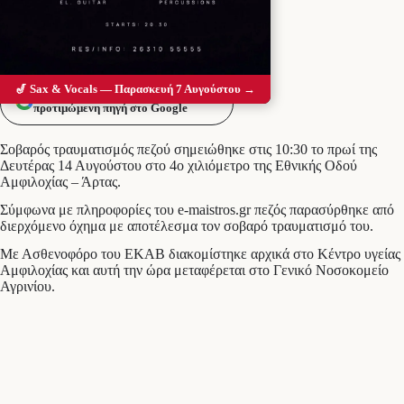
🎷 Sax & Vocals — Παρασκευή 7 Αυγούστου →
Προσθέστε το Messolonghi Voice ως
προτιμώμενη πηγή στο Google
Σοβαρός τραυματισμός πεζού σημειώθηκε στις 10:30 το πρωί της
Δευτέρας 14 Αυγούστου στο 4ο χιλιόμετρο της Εθνικής Οδού
Αμφιλοχίας – Άρτας.
Σύμφωνα με πληροφορίες του e-maistros.gr πεζός παρασύρθηκε από
διερχόμενο όχημα με αποτέλεσμα τον σοβαρό τραυματισμό του.
Με Ασθενοφόρο του ΕΚΑΒ διακομίστηκε αρχικά στο Κέντρο υγείας
Αμφιλοχίας και αυτή την ώρα μεταφέρεται στο Γενικό Νοσοκομείο
Αγρινίου.