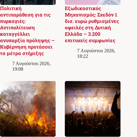
Πολιτική
Εξωδικαστικός
αντιπαράθεση για τις
Μηχανισμός: Σχεδόν 1
πυρκαγιές:
δισ. ευρώ ρυθμισμένες
Αντιπολίτευση
οφειλές στη Δυτική
καταγγέλλει
Ελλάδα – 3.200
ανυπαρξία πρόληψης –
επιτυχείς συμφωνίες
Κυβέρνηση προτάσσει
7 Αυγούστου 2026,
τα μέτρα στήριξης
18:22
7 Αυγούστου 2026,
19:08