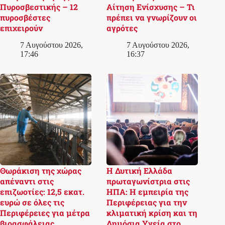
Πυροσβεστικής – 12
Αίτηση Ενίσχυσης – Τι
πυροσβέστες
πρέπει να γνωρίζουν οι
επιχειρούν
αγρότες
7 Αυγούστου 2026,
7 Αυγούστου 2026,
17:46
16:37
Θωράκιση της χώρας
Η Δυτική Ελλάδα
απέναντι στις
πρωταγωνίστρια στις
επιζωοτίες: 12,5 εκατ.
ΗΠΑ: Η εμπειρία της
ευρώ σε όλες τις
Περιφέρειας για την
Περιφέρειες για μέτρα
κλιματική κρίση και τη
βιοασφάλειας
Δημόσια Υγεία στο