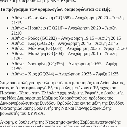
γίνει και με αεροσκάφη της SKY Express.
Το πρόγραμμα των δρομολογίων διαμορφώνεται ως εξής:
Αθήνα – Θεσσαλονίκη (GQ388) – Αναχώρηση 20:20 – Άφιξη
21:15
Αθήνα – Ηράκλειο (GQ216) – Αναχώρηση 20:20 – Άφιξη
21:10
Αθήνα – Ρόδος (GQ282) – Αναχώρηση 19:15 – Άφιξη 20:15
Αθήνα – Κως (GQ224) – Αναχώρηση 20:45 – Άφιξη 21:45
Αθήνα – Μύκονος (GQ234) – Αναχώρηση 20:35 – Άφιξη 21:20
Αθήνα – Μυτιλήνη (GQ304) – Αναχώρηση 20:15 – Άφιξη
21:20
Αθήνα – Σαντορίνη (GQ356) – Αναχώρηση 20:55 – Άφιξη
21:50
Αθήνα – Χίος (GQ244) – Αναχώρηση 20:35 – Άφιξη 21:25
Στην αποστολή για την τελετή αφής και μεταφοράς του Αγίου Φωτός,
εκτός από τον υφυπουργό Εξωτερικών, μετέχουν ο Έξαρχος του
Πανάγιου Τάφου στην Ελλάδα Αρχιμανδρίτης Ραφαήλ, ο βουλευτής
της Νέας Δημοκρατίας Μάξιμος Χαρακόπουλος, πρόεδρος της
Διακοινοβουλευτικής Συνόδου Ορθοδοξίας και τα μέλη της Συνόδου:
Θανάσης Δαβάκης βουλευτής της ΝΔ και Γιάννης Σαρακιώτης
βουλευτής του ΣΥΡΙΖΑ.
Ακόμη, ο βουλευτής της Νέας Δημοκρατίας Σάββας Αναστασιάδης,