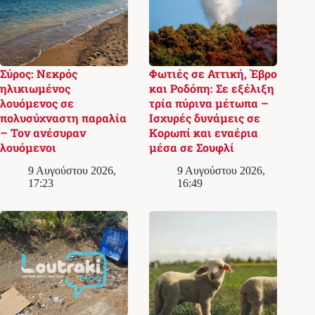
Σύρος: Νεκρός
Φωτιές σε Αττική, Έβρο
ηλικιωμένος
και Ροδόπη: Σε εξέλιξη
λουόμενος σε
τρία πύρινα μέτωπα –
πολυσύχναστη παραλία
Ισχυρές δυνάμεις σε
– Τον ανέσυραν
Κορωπί και εναέρια
λουόμενοι
μέσα σε Σουφλί
9 Αυγούστου 2026,
9 Αυγούστου 2026,
17:23
16:49