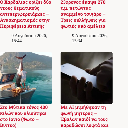
Ο Χαρδαλιάς ορίζει δύο
23χρονος έκαψε 270
νέους θεματικούς
τ.μ. πετώντας
αντιπεριφερειάρχες –
αναμμένο τσιγάρο –
Ανασχηματισμός στην
Τρεις συλλήψεις για
Περιφέρεια Αττικής
φωτιές από αμέλεια
9 Αυγούστου 2026,
9 Αυγούστου 2026,
15:44
15:34
Στο Μύτικα τόνος 400
Με AI μιμήθηκαν τη
κιλών που αλιεύτηκε
φωνή μητέρας –
στο Ιόνιο (Φωτο –
Έβαλαν παιδί να τους
Βίντεο)
παραδώσει λεφτά και