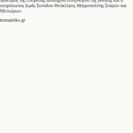
πρόεδρος της επιτροπής απόδημου ελληνισμού της Βουλής και ο
εκπρόσωπος Ιεράς Συνόδου Θεόκλητος Μητροπολίτης Σταγών και
Μετεώρων.
tromaktiko.gr