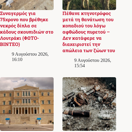
Συναγερμός για
Πέθανε κτηνοτρόφος
75χρονο που βρέθηκε
μετά τη θανάτωση του
νεκρός δίπλα σε
κοπαδιού του λόγω
κάδους σκουπιδιών στο
αφθώδους πυρετού –
Λουτράκι (ΦΩΤΟ-
Δεν κατάφερε να
ΒΙΝΤΕΟ)
διαχειριστεί την
απώλεια των ζώων του
9 Αυγούστου 2026,
16:10
9 Αυγούστου 2026,
15:54