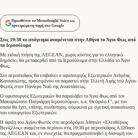
Προσθέστε το Messolonghi Voice ως
προτιμώμενη πηγή στο Google
Στις 19:30 το απόγευμα αναμένεται στην Αθήνα το Άγιο Φως από
τα Ιεροσόλυμα
Με ειδική πτήση της AEGEAN, χωρίς κόστος για το ελληνικό
δημόσιο, θα μεταφερθεί από τα Ιεροσόλυμα στην Ελλάδα το Άγιο
Φως.
Στο αεροσκάφος θα επιβαίνει ο υφυπουργός Εξωτερικών Ανδρέας
Κατσανιώτης, προκειμένου να παραστεί στην Τελετή Αφής του Αγίου
Φωτός στον Πανίερο Ναό της Αναστάσεως.
Ο υφυπουργός Εξωτερικών θα παραλάβει το Άγιο Φως από τον
Μακαριώτατο Πατριάρχη Ιεροσολύμων, κ.κ. Θεόφιλο Γ’, με τον
οποίο θα έχει, επίσης, συνάντηση, σύμφωνα με σχετική ανακοίνωση
του υπουργείου Εξωτερικών.
Η άφιξη του Αγίου Φωτός στο αεροδρόμιο Αθηνών «Ελευθέριος
Βενιζέλος» αναμένεται περίπου στις 19:30 με αεροσκάφος Α320neo
της AEGEAN και, εν συνεχεία, θα πραγματοποιηθεί η διανομή του