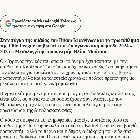
Προσθέστε το Messolonghi Voice ως
προτιμώμενη πηγή στο Google
Στον πάγκο της ομάδας του Βίκου Ιωαννίνων και το πρωτάθλημα
της
Elite
League
θα βρεθεί την νέα αγωνιστική περίοδο 2024 –
2025 ο Μεσολογγίτης προπονητής Ηλίας Μούτσιος.
Ο 43χρονος τεχνικός του οποίου το όνομα έχει ταυτιστεί με την
ομάδα του Χαρίλαου Τρικούπη και όχι άδικα καθώς έχει υπηρετήσει
τον σύλλογο για τουλάχιστον 12 χρονιά, τόσο σαν παίκτης, βοηθός
προπονητή αλλά και τα τελευταία χρονιά ως πρώτος προπονητής με
μεγάλη επιτυχία κατά γενική ομολογία.
Η εργατικότητα η εντιμότητα και η πυγμή σε δύσκολες κατάστασης
είναι κάτι που πιστώνετε απ όσους έχουν συνεργαστεί με τον
Μεσολογγίτη τεχνικό, ο όποιος είναι και πολύ αγαπητός στην
πρωτεύουσα της Αιτωλοακαρνανίας.
Ο κόουτς σύμφωνα με πληροφορίες μας είχε προτάσεις τόσο απ
ομάδες της Elite League αλλά και από την Basket League (για βοηθός
προπονητή) , αλλά το πλάνο και η δίψα για διάκριση που είδε στα
μάτια της διοίκηση του Βίκου κατά τις συζητήσεις ήταν αυτά που