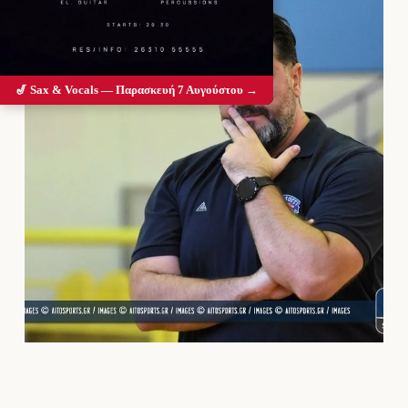
🎷 Sax & Vocals — Παρασκευή 7 Αυγούστου →