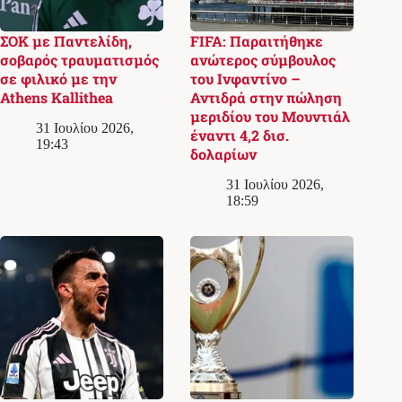
ΣΟΚ με Παντελίδη,
FIFA: Παραιτήθηκε
σοβαρός τραυματισμός
ανώτερος σύμβουλος
σε φιλικό με την
του Ινφαντίνο –
Athens Kallithea
Αντιδρά στην πώληση
μεριδίου του Μουντιάλ
31 Ιουλίου 2026,
έναντι 4,2 δισ.
19:43
δολαρίων
31 Ιουλίου 2026,
18:59