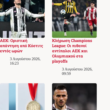
ΑΕΚ: Οριστική
Κλήρωση Champions
απάντηση από Κόστιτς
League: Οι πιθανοί
εντός ωρών
αντίπαλοι ΑΕΚ και
Ολυμπιακού στα
3 Αυγούστου 2026,
playoffs
16:23
3 Αυγούστου 2026,
09:59