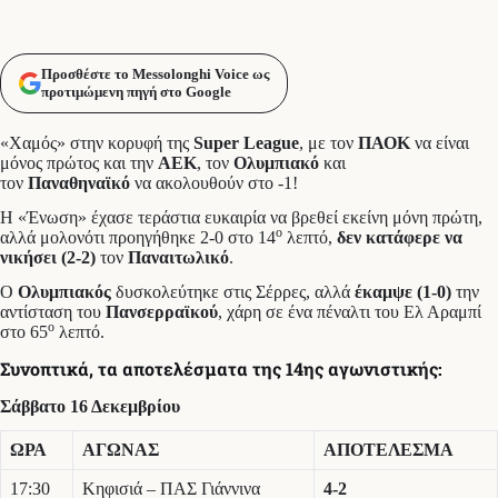
Προσθέστε το Messolonghi Voice ως
προτιμώμενη πηγή στο Google
«Χαμός» στην κορυφή της
Super League
, με τον
ΠΑΟΚ
να είναι
μόνος πρώτος και την
ΑΕΚ
, τον
Ολυμπιακό
και
τον
Παναθηναϊκό
να ακολουθούν στο -1!
Η «Ένωση» έχασε τεράστια ευκαιρία να βρεθεί εκείνη μόνη πρώτη,
ο
αλλά μολονότι προηγήθηκε 2-0 στο 14
λεπτό,
δεν κατάφερε να
νικήσει (2-2)
τον
Παναιτωλικό
.
Ο
Ολυμπιακός
δυσκολεύτηκε στις Σέρρες, αλλά
έκαμψε (1-0)
την
αντίσταση του
Πανσερραϊκού
, χάρη σε ένα πέναλτι του Ελ Αραμπί
ο
στο 65
λεπτό.
Συνοπτικά, τα αποτελέσματα της 14ης αγωνιστικής:
Σάββατο 16 Δεκεμβρίου
ΩΡΑ
ΑΓΩΝΑΣ
ΑΠΟΤΕΛΕΣΜΑ
17:30
Κηφισιά – ΠΑΣ Γιάννινα
4-2