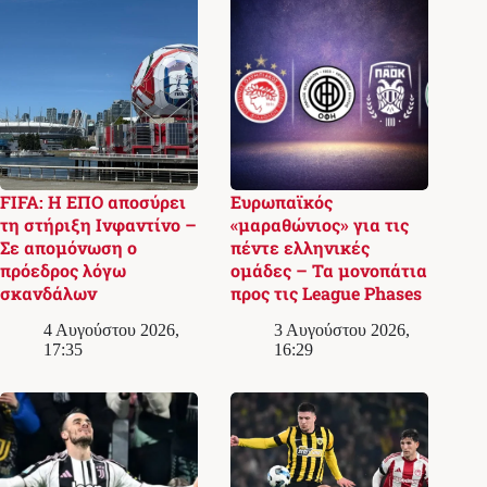
FIFA: Η ΕΠΟ αποσύρει
Ευρωπαϊκός
τη στήριξη Ινφαντίνο –
«μαραθώνιος» για τις
Σε απομόνωση ο
πέντε ελληνικές
πρόεδρος λόγω
ομάδες – Τα μονοπάτια
σκανδάλων
προς τις League Phases
4 Αυγούστου 2026,
3 Αυγούστου 2026,
17:35
16:29