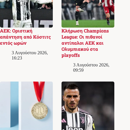
ΑΕΚ: Οριστική
Κλήρωση Champions
απάντηση από Κόστιτς
League: Οι πιθανοί
εντός ωρών
αντίπαλοι ΑΕΚ και
Ολυμπιακού στα
3 Αυγούστου 2026,
playoffs
16:23
3 Αυγούστου 2026,
09:59