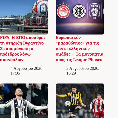
FIFA: Η ΕΠΟ αποσύρει
Ευρωπαϊκός
τη στήριξη Ινφαντίνο –
«μαραθώνιος» για τις
Σε απομόνωση ο
πέντε ελληνικές
πρόεδρος λόγω
ομάδες – Τα μονοπάτια
σκανδάλων
προς τις League Phases
4 Αυγούστου 2026,
3 Αυγούστου 2026,
17:35
16:29