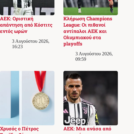
ΑΕΚ: Οριστική
Κλήρωση Champions
απάντηση από Κόστιτς
League: Οι πιθανοί
εντός ωρών
αντίπαλοι ΑΕΚ και
Ολυμπιακού στα
3 Αυγούστου 2026,
playoffs
16:23
3 Αυγούστου 2026,
09:59
Χρυσός ο Πέτρος
ΑΕΚ: Μια ανάσα από