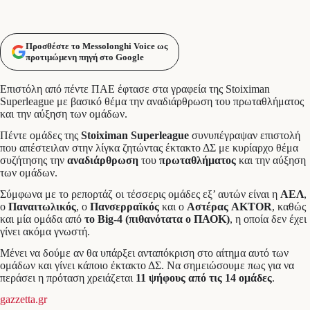
Προσθέστε το Messolonghi Voice ως
προτιμώμενη πηγή στο Google
Επιστόλη από πέντε ΠΑΕ έφτασε στα γραφεία της Stoiximan
Superleague με βασικό θέμα την αναδιάρθρωση του πρωταθλήματος
και την αύξηση των ομάδων.
Πέντε ομάδες
της
Stoiximan Superleague
συνυπέγραψαν επιστολή
που απέστειλαν στην λίγκα ζητώντας έκτακτο ΔΣ με κυρίαρχο θέμα
συζήτησης την
αναδιάρθρωση
του
πρωταθλήματος
και την αύξηση
των ομάδων.
Σύμφωνα με το ρεπορτάζ οι τέσσερις ομάδες εξ’ αυτών είναι η
ΑΕΛ
,
ο
Παναιτωλικός
, ο
Πανσερραϊκός
και ο
Αστέρας AKTOR
, καθώς
και μία ομάδα από
το Big-4 (πιθανότατα ο ΠΑΟΚ)
, η οποία δεν έχει
γίνει ακόμα γνωστή.
Μένει να δούμε αν θα υπάρξει ανταπόκριση στο αίτημα αυτό των
ομάδων και γίνει κάποιο έκτακτο ΔΣ. Να σημειώσουμε πως για να
περάσει η πρόταση χρειάζεται
11 ψήφους από τις 14 ομάδες
.
gazzetta.gr