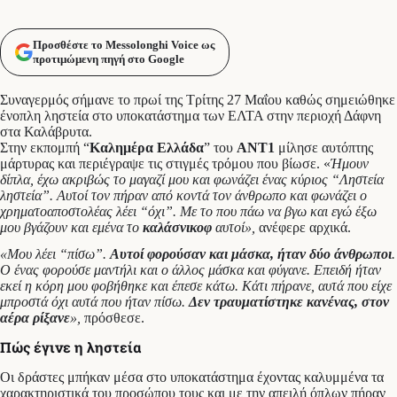
Προσθέστε το Messolonghi Voice ως
προτιμώμενη πηγή στο Google
Συναγερμός σήμανε το πρωί της Τρίτης 27 Μαΐου καθώς σημειώθηκε
ένοπλη ληστεία στο υποκατάστημα των ΕΛΤΑ στην περιοχή Δάφνη
στα Καλάβρυτα.
Στην εκπομπή “
Καλημέρα
Ελλάδα
” του
ΑΝΤ1
μίλησε αυτόπτης
μάρτυρας και περιέγραψε τις στιγμές τρόμου που βίωσε. «
Ήμουν
δίπλα, έχω ακριβώς το μαγαζί μου και φωνάζει ένας κύριος “Ληστεία
ληστεία”. Αυτοί τον πήραν από κοντά τον άνθρωπο και φωνάζει ο
χρηματοαποστολέας λέει “όχι”. Με το που πάω να βγω και εγώ έξω
μου βγάζουν και εμένα το
καλάσνικοφ
αυτοί»,
ανέφερε αρχικά.
«Μου λέει “πίσω”.
Αυτοί φορούσαν και μάσκα, ήταν δύο άνθρωποι
.
Ο ένας φορούσε μαντήλι και ο άλλος μάσκα και φύγανε.
Επειδή ήταν
εκεί η κόρη μου φοβήθηκε και έπεσε κάτω. Κάτι πήρανε, αυτά που είχε
μπροστά όχι αυτά που ήταν πίσω.
Δεν τραυματίστηκε κανένας, στον
αέρα ρίξανε
»,
πρόσθεσε.
Πώς έγινε η ληστεία
Οι δράστες μπήκαν μέσα στο υποκατάστημα έχοντας καλυμμένα τα
χαρακτηριστικά του προσώπου τους και με την απειλή όπλων πήραν