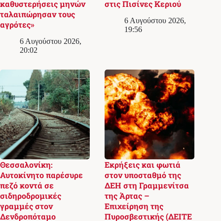
καθυστερήσεις μηνών
στις Πισίνες Κεριού
ταλαιπώρησαν τους
6 Αυγούστου 2026,
αγρότες»
19:56
6 Αυγούστου 2026,
20:02
Θεσσαλονίκη:
Εκρήξεις και φωτιά
Αυτοκίνητο παρέσυρε
στον υποσταθμό της
πεζό κοντά σε
ΔΕΗ στη Γραμμενίτσα
σιδηροδρομικές
της Άρτας –
γραμμές στον
Επιχείρηση της
Δενδροπόταμο
Πυροσβεστικής (ΔΕΙΤΕ