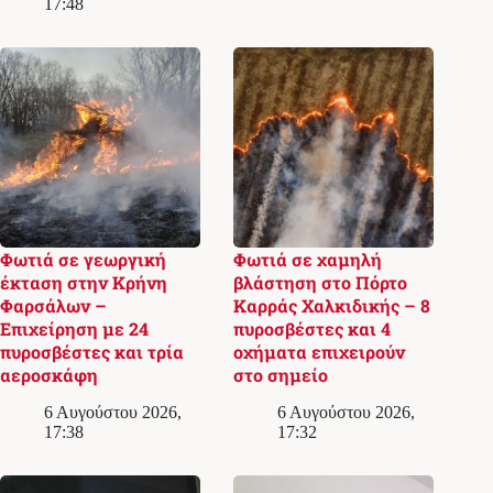
17:48
Φωτιά σε γεωργική
Φωτιά σε χαμηλή
έκταση στην Κρήνη
βλάστηση στο Πόρτο
Φαρσάλων –
Καρράς Χαλκιδικής – 8
Επιχείρηση με 24
πυροσβέστες και 4
πυροσβέστες και τρία
οχήματα επιχειρούν
αεροσκάφη
στο σημείο
6 Αυγούστου 2026,
6 Αυγούστου 2026,
17:38
17:32