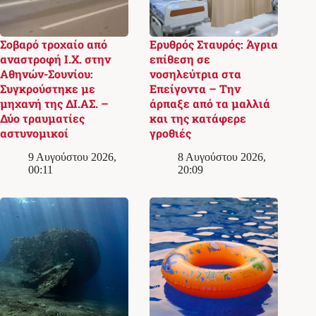
Σοβαρό τροχαίο από
Ερυθρός Σταυρός: Άγρια
αναστροφή Ι.Χ. στην
επίθεση σε
Αθηνών-Σουνίου:
νοσηλεύτρια στα
Συγκρούστηκε με
Επείγοντα – Την
μηχανή της ΔΙ.ΑΣ. –
άρπαξε από τα μαλλιά
Δύο τραυματίες
και της κατάφερε
αστυνομικοί
γροθιές
9 Αυγούστου 2026,
8 Αυγούστου 2026,
00:11
20:09