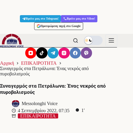
Μετάβαση
στο
Βρείτε μας στο Telegram!
Βρείτε μας στο Viber!
περιεχόμενο
Προτιμώμενη πηγή στο Google
Αρχική
ΕΠΙΚΑΙΡΟΤΗΤΑ
Συναγερμός στα Πετράλωνα: Ένας νεκρός από
πυροβολισμούς
Συναγερμός στα Πετράλωνα: Ένας νεκρός από
πυροβολισμούς
Messolonghi Voice
1′
4 Σεπτεμβρίου 2022, 07:35
ΕΠΙΚΑΙΡΟΤΗΤΑ