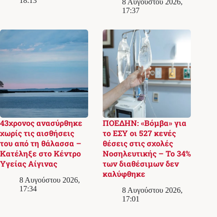
18:13
8 Αυγούστου 2026,
17:37
43χρονος ανασύρθηκε
ΠΟΕΔΗΝ: «Βόμβα» για
χωρίς τις αισθήσεις
το ΕΣΥ οι 527 κενές
του από τη θάλασσα –
θέσεις στις σχολές
Κατέληξε στο Κέντρο
Νοσηλευτικής – Το 34%
Υγείας Αίγινας
των διαθέσιμων δεν
καλύφθηκε
8 Αυγούστου 2026,
17:34
8 Αυγούστου 2026,
17:01