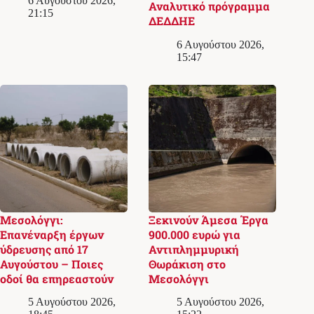
6 Αυγούστου 2026,
Αναλυτικό πρόγραμμα
21:15
ΔΕΔΔΗΕ
6 Αυγούστου 2026,
15:47
Μεσολόγγι:
Ξεκινούν Άμεσα Έργα
Επανέναρξη έργων
900.000 ευρώ για
ύδρευσης από 17
Αντιπλημμυρική
Αυγούστου – Ποιες
Θωράκιση στο
οδοί θα επηρεαστούν
Μεσολόγγι
5 Αυγούστου 2026,
5 Αυγούστου 2026,