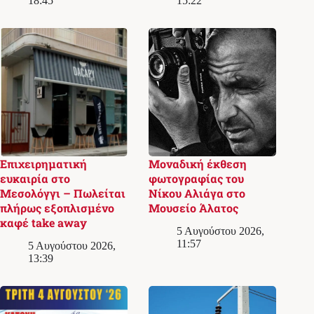
18:45
15:22
Επιχειρηματική
Μοναδική έκθεση
ευκαιρία στο
φωτογραφίας του
Μεσολόγγι – Πωλείται
Νίκου Αλιάγα στο
πλήρως εξοπλισμένο
Μουσείο Άλατος
καφέ take away
5 Αυγούστου 2026,
11:57
5 Αυγούστου 2026,
13:39