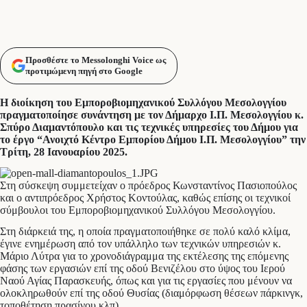
Προσθέστε το Messolonghi Voice ως
προτιμώμενη πηγή στο Google
Η διοίκηση του Εμποροβιομηχανικού Συλλόγου Μεσολογγίου
πραγματοποίησε συνάντηση με τον Δήμαρχο Ι.Π. Μεσολογγίου κ.
Σπύρο Διαμαντόπουλο και τις τεχνικές υπηρεσίες του Δήμου για
το έργο “Ανοιχτό Κέντρο Εμπορίου Δήμου Ι.Π. Μεσολογγίου” την
Τρίτη, 28 Ιανουαρίου 2025.
Στη σύσκεψη συμμετείχαν ο πρόεδρος Κωνσταντίνος Πασιοπούλος
και ο αντιπρόεδρος Χρήστος Κοντούλας, καθώς επίσης οι τεχνικοί
σύμβουλοι του Εμποροβιομηχανικού Συλλόγου Μεσολογγίου.
Στη διάρκειά της, η οποία πραγματοποιήθηκε σε πολύ καλό κλίμα,
έγινε ενημέρωση από τον υπάλληλο των τεχνικών υπηρεσιών κ.
Μάριο Λύτρα για το χρονοδιάγραμμα της εκτέλεσης της επόμενης
φάσης των εργασιών επί της οδού Βενιζέλου στο ύψος του Ιερού
Ναού Αγίας Παρασκευής, όπως και για τις εργασίες που μένουν να
ολοκληρωθούν επί της οδού Θυσίας (διαμόρφωση θέσεων πάρκινγκ,
τοποθέτηση πρασίνου κλπ).