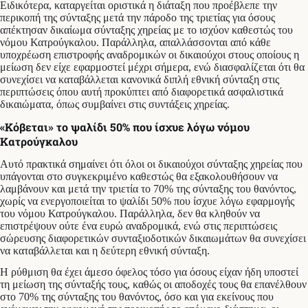
Ειδικότερα, καταργείται οριστικά η διάταξη που προέβλεπε την
περικοπή της σύνταξης μετά την πάροδο της τριετίας για όσους
απέκτησαν δικαίωμα σύνταξης χηρείας με το ισχύον καθεστώς του
νόμου Κατρούγκαλου. Παράλληλα, απαλλάσσονται από κάθε
υποχρέωση επιστροφής αναδρομικών οι δικαιούχοι στους οποίους η
μείωση δεν είχε εφαρμοστεί μέχρι σήμερα, ενώ διασφαλίζεται ότι θα
συνεχίσει να καταβάλλεται κανονικά διπλή εθνική σύνταξη στις
περιπτώσεις όπου αυτή προκύπτει από διαφορετικά ασφαλιστικά
δικαιώματα, όπως συμβαίνει στις συντάξεις χηρείας.
«Κόβεται» το ψαλίδι 50% που ίσχυε λόγω νόμου
Κατρούγκαλου
Αυτό πρακτικά σημαίνει ότι όλοι οι δικαιούχοι σύνταξης χηρείας που
υπάγονται στο συγκεκριμένο καθεστώς θα εξακολουθήσουν να
λαμβάνουν και μετά την τριετία το 70% της σύνταξης του θανόντος,
χωρίς να ενεργοποιείται το ψαλίδι 50% που ίσχυε λόγω εφαρμογής
του νόμου Κατρούγκαλου. Παράλληλα, δεν θα κληθούν να
επιστρέψουν ούτε ένα ευρώ αναδρομικά, ενώ στις περιπτώσεις
σώρευσης διαφορετικών συνταξιοδοτικών δικαιωμάτων θα συνεχίσει
να καταβάλλεται και η δεύτερη εθνική σύνταξη.
Η ρύθμιση θα έχει άμεσο όφελος τόσο για όσους είχαν ήδη υποστεί
τη μείωση της σύνταξής τους, καθώς οι αποδοχές τους θα επανέλθουν
στο 70% της σύνταξης του θανόντος, όσο και για εκείνους που