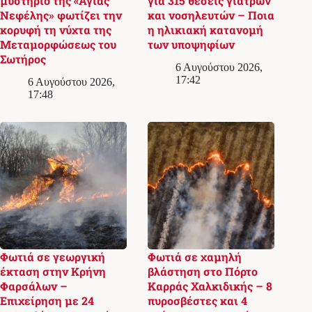
μυστήριο της «Αγίας
για 315 θέσεις γιατρών
Νεφέλης» φωτίζει την
και νοσηλευτών – Ποια
κορυφή τη νύχτα της
η ηλικιακή κατανομή
Μεταμορφώσεως του
των υποψηφίων
Σωτήρος
6 Αυγούστου 2026,
17:42
6 Αυγούστου 2026,
17:48
Φωτιά σε γεωργική
Φωτιά σε χαμηλή
έκταση στην Κρήνη
βλάστηση στο Πόρτο
Φαρσάλων –
Καρράς Χαλκιδικής – 8
Επιχείρηση με 24
πυροσβέστες και 4