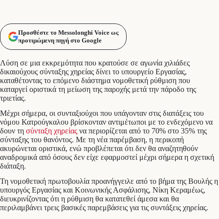
Προσθέστε το Messolonghi Voice ως
προτιμώμενη πηγή στο Google
Λύση σε μια εκκρεμότητα που κρατούσε σε αγωνία χιλιάδες
δικαιούχους σύνταξης χηρείας δίνει το υπουργείο Εργασίας,
καταθέτοντας το επόμενο διάστημα νομοθετική ρύθμιση που
καταργεί οριστικά τη μείωση της παροχής μετά την πάροδο της
τριετίας.
Μέχρι σήμερα, οι συνταξιούχοι που υπάγονταν στις διατάξεις του
νόμου Κατρούγκαλου βρίσκονταν αντιμέτωποι με το ενδεχόμενο να
δουν τη
σύνταξη χηρείας
να περιορίζεται από το 70% στο 35% της
σύνταξης του θανόντος. Με τη νέα παρέμβαση, η περικοπή
ακυρώνεται οριστικά, ενώ προβλέπεται ότι δεν θα αναζητηθούν
αναδρομικά από όσους δεν είχε εφαρμοστεί μέχρι σήμερα η σχετική
διάταξη.
Τη νομοθετική πρωτοβουλία προανήγγειλε από το βήμα της Βουλής η
υπουργός Εργασίας και Κοινωνικής Ασφάλισης, Νίκη Κεραμέως,
διευκρινίζοντας ότι η ρύθμιση θα κατατεθεί άμεσα και θα
περιλαμβάνει τρεις βασικές παρεμβάσεις για τις συντάξεις χηρείας.