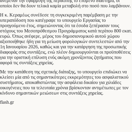
ανέμεναν την εφαρμογή της περικοπής το επόμενο διάστημα, οι
οποίοι δεν θα δουν τελικά καμία μεταβολή στο ποσό που λαμβάνουν.
Η κ. Κεραμέως συνέδεσε τη συγκεκριμένη παρέμβαση με την
υπεραπόδοση που κατέγραψε το υπουργείο Εργασίας το
προηγούμενο έτος, σημειώνοντας ότι τα έσοδα ξεπέρασαν τους
στόχους του Μεσοπρόθεσμου Προγράμματος κατά περίπου 800 εκατ.
ευρώ. Όπως ανέφερε, μέρος του δημοσιονομικού αυτού χώρου
αξιοποιήθηκε ήδη για τη μείωση φορολογικών συντελεστών από την
1η Ιανουαρίου 2026, καθώς και για την κατάργηση της προσωπικής
διαφοράς στις συντάξεις, ενώ πλέον δημιουργούνται οι προϋποθέσεις
για την οριστική επίλυση ενός ακόμη χρονίζοντος ζητήματος που
αφορά τις συντάξεις χηρείας.
Με την κατάθεση της σχετικής διάταξης, το υπουργείο επιδιώκει να
κλείσει μία από τις σημαντικότερες εκκρεμότητες του ασφαλιστικού
συστήματος, αποκαθιστώντας την ασφάλεια δικαίου για χιλιάδες
οικογένειες που τα τελευταία χρόνια βρίσκονταν αντιμέτωπες με τον
κίνδυνο σημαντικών μειώσεων στις συντάξεις χηρείας.
flash.gr