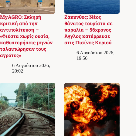
MyAGRO: Σκληρή
Ζάκυνθος: Νέος
κριτική από την
θάνατος τουρίστα σε
αντιπολίτευση –
παραλία – 56χρονος
«Φιέστα χωρίς ουσία,
Άγγλος κατέρρευσε
καθυστερήσεις μηνών
στις Πισίνες Κεριού
ταλαιπώρησαν τους
6 Αυγούστου 2026,
αγρότες»
19:56
6 Αυγούστου 2026,
20:02