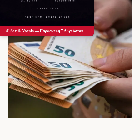
🎷 Sax & Vocals — Παρασκευή 7 Αυγούστου →