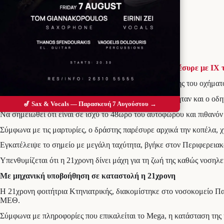
Προσθέστε το Messolonghi Voice ως
προτιμώμενη πηγή στο Google
Όλο και πιο κοντά στον εντοπισμό του δράστη που
παρέσυρε με ΙΧ 
Σύμφωνα με πληροφορίες, έχει ταυτοποιηθεί ο ιδιοκτήτης του οχήματ
Οι έρευνες πλέον επικεντρώνονται στο αν ο ιδιοκτήτης ήταν και ο ο
🎷 Sax & Vocals — Παρασκευή 7 Αυγούστου →
Να σημειωθεί ότι είναι σε ισχύ το 48ωρο του αυτοφώρου και πιθανόν
Σύμφωνα με τις μαρτυρίες, ο δράστης παρέσυρε αρχικά την κοπέλα,
Εγκατέλειψε το σημείο με μεγάλη ταχύτητα, βγήκε στον Περιφερειακό
Υπενθυμίζεται ότι η 21χρονη δίνει μάχη για τη ζωή της καθώς νοση
Με μηχανική υποβοήθηση σε καταστολή η 21χρονη
Η 21χρονη φοιτήτρια Κτηνιατρικής, διακομίστηκε στο νοσοκομείο Πα
ΜΕΘ.
Σύμφωνα με πληροφορίες που επικαλείται το Mega, η κατάσταση της 