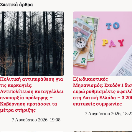
Σχετικά άρθρα
Πολιτική αντιπαράθεση για
Εξωδικαστικός
τις πυρκαγιές:
Μηχανισμός: Σχεδόν 1 δισ
Αντιπολίτευση καταγγέλλει
ευρώ ρυθμισμένες οφειλ
ανυπαρξία πρόληψης –
στη Δυτική Ελλάδα – 3.20
Κυβέρνηση προτάσσει τα
επιτυχείς συμφωνίες
μέτρα στήριξης
7 Αυγούστου 2026, 18:2
7 Αυγούστου 2026, 19:08