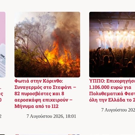
Φωτιά στην Κόρινθο:
ΥΠΠΟ: Επιχορηγήσ
.
Συναγερμός στο Στεφάνι –
1.106.000 ευρώ για
ές
82 πυροσβέστες και 8
Πολυθεματικά Φεστ
0
αεροσκάφη επιχειρούν –
όλη την Ελλάδα το 
Μήνυμα από το 112
7 Αυγούστου 202
2
7 Αυγούστου 2026, 18:01