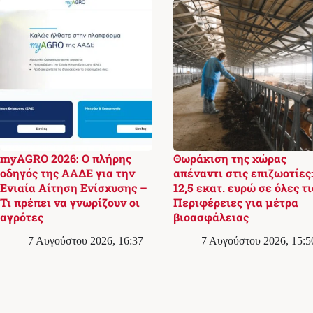
myAGRO 2026: Ο πλήρης
Θωράκιση της χώρας
οδηγός της ΑΑΔΕ για την
απέναντι στις επιζωοτίες
Ενιαία Αίτηση Ενίσχυσης –
12,5 εκατ. ευρώ σε όλες τι
Τι πρέπει να γνωρίζουν οι
Περιφέρειες για μέτρα
αγρότες
βιοασφάλειας
7 Αυγούστου 2026, 16:37
7 Αυγούστου 2026, 15:5