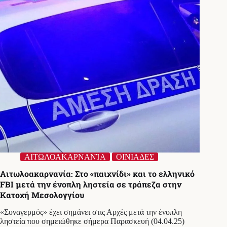
σε
νησιά
–
Τρεις
συλλήψεις
στην
Κεφαλονιά
ΑΙΤΩΛΟΑΚΑΡΝΑΝΊΑ
ΟΙΝΙΑΔΕΣ
Αιτωλοακαρνανία: Στο «παιχνίδι» και το ελληνικό
FBI μετά την ένοπλη ληστεία σε τράπεζα στην
Κατοχή Μεσολογγίου
«Συναγερμός» έχει σημάνει στις Αρχές μετά την ένοπλη
ληστεία που σημειώθηκε σήμερα Παρασκευή (04.04.25)