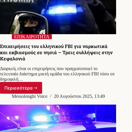
ΕΠΙΚΑΙΡΟΤΗΤΑ
Επιχειρήσεις του ελληνικού FBI για ναρκωτικά
και εκβιασμούς σε νησιά – Τρεις συλλήψεις στην
Κεφαλονιά
Διαρκείς είναι οι επιχειρήσεις που πραγματοποιεί το
τελευταίο διάστημα μικτή ομάδα του ελληνικού FBI τόσο σε
δημοφιλή…
Περισσότερα
Επιχειρήσεις
του
Messolonghi Voice
20 Αυγούστου 2025, 13:49
ελληνικού
FBI
για
ναρκωτικά
και
εκβιασμούς