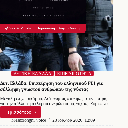
🎷 Sax & Vocals — Παρασκευή 7 Αυγούστου →
ΔΥΤΙΚΗ ΕΛΛΑΔΑ
ΕΠΙΚΑΙΡΟΤΗΤΑ
Δυτ. Ελλάδα: Επιχείρηση του ελληνικού FBI για
σύλληψη γνωστού ανθρώπου της νύχτας
Μεγάλη επιχείρηση της Αστυνομίας στήθηκε, στην Πάτρα,
για την σύλληψη σκληρού ανθρώπου της νύχτας. Σύμφωνα…
Περισσότερα
Δυτ.
Ελλάδα:
Messolonghi Voice
28 Ιουλίου 2026, 12:09
Επιχείρηση