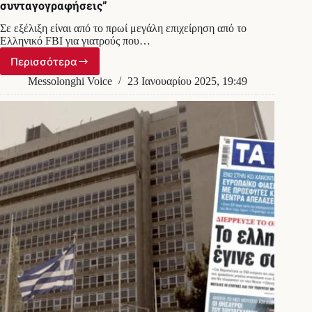
συνταγογραφήσεις”
Σε εξέλιξη είναι από το πρωί μεγάλη επιχείρηση από το
Ελληνικό FBI για γιατρούς που…
Περισσότερα
“Τους
τσάκωσε
Messolonghi Voice
23 Ιανουαρίου 2025, 19:49
το
Ελληνικό
FBI:
Συλλήψεις
γιατρών
και
φαρμακοποιών
για
παράνομες
συνταγογραφήσεις”