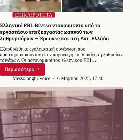
ΕΠΙΚΑΙΡΟΤΗΤΑ
Ελληνικό FBI: Βίντεο ντοκουμέντο από το
εργοστάσιο επεξεργασίας καπνού των
λαθρεμπόρων – Έρευνες και στη Δυτ. Ελλάδα
Εξαρθρώθηκε εγκληματική οργάνωση που
δραστηριοποιούνταν στην παραγωγή και διακίνηση λαθραίων
τσιγάρων. Οι αστυνομικοί του ελληνικού FBI…
Περισσότερα
Ελληνικό
FBI:
Messolonghi Voice
6 Μαρτίου 2025, 17:40
Βίντεο
ντοκουμέντο
από
το
εργοστάσιο
επεξεργασίας
καπνού
των
λαθρεμπόρων
–