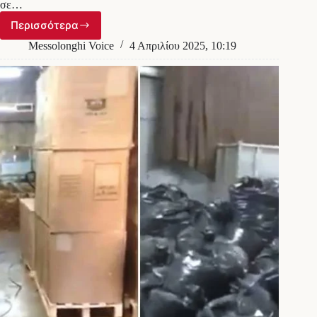
σε…
Περισσότερα
Αιτωλοακαρνανία:
Στο
Messolonghi Voice
4 Απριλίου 2025, 10:19
«παιχνίδι»
και
το
ελληνικό
FBI
μετά
την
ένοπλη
ληστεία
σε
τράπεζα
στην
Κατοχή
Μεσολογγίου