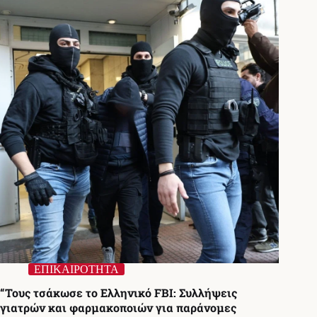
ριφιφί
σε
τράπεζα
το
2008
με
λεία
4
εκατ.
ευρώ
ΕΠΙΚΑΙΡΟΤΗΤΑ
“Τους τσάκωσε το Ελληνικό FBI: Συλλήψεις
γιατρών και φαρμακοποιών για παράνομες