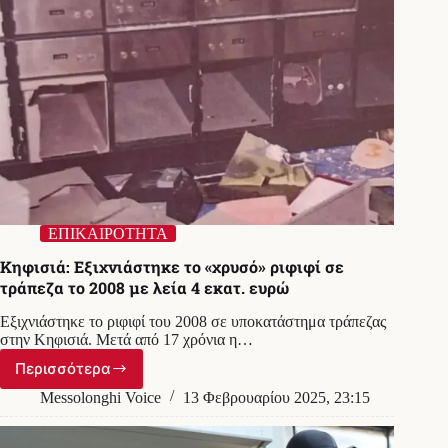
Έρευνες
και
στη
Δυτ.
Ελλάδα
ΕΠΙΚΑΙΡΟΤΗΤΑ
Κηφισιά: Εξιχνιάστηκε το «χρυσό» ριφιφί σε
τράπεζα το 2008 με λεία 4 εκατ. ευρώ
Εξιχνιάστηκε το ριφιφί του 2008 σε υποκατάστημα τράπεζας
στην Κηφισιά. Μετά από 17 χρόνια η…
Περισσότερα
Κηφισιά:
Εξιχνιάστηκε
Messolonghi Voice
13 Φεβρουαρίου 2025, 23:15
το
«χρυσό»