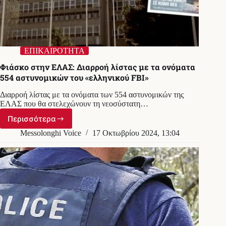
ΕΠΙΚΑΙΡΟΤΗΤΑ
Φιάσκο στην ΕΛΑΣ: Διαρροή λίστας με τα ονόματα
554 αστυνομικών του «ελληνικού FBI»
Διαρροή λίστας με τα ονόματα των 554 αστυνομικών της
ΕΛΑΣ που θα στελεχώνουν τη νεοσύστατη…
Περισσότερα
Φιάσκο
στην
Messolonghi Voice
17 Οκτωβρίου 2024, 13:04
ΕΛΑΣ:
Διαρροή
λίστας
με
τα
ονόματα
554
αστυνομικών
του