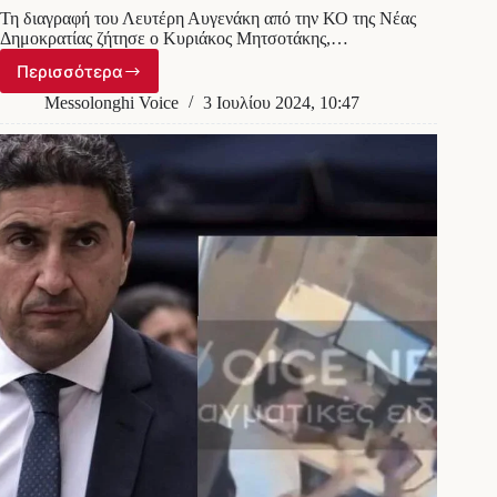
Τη διαγραφή του Λευτέρη Αυγενάκη από την ΚΟ της Νέας
Δημοκρατίας ζήτησε ο Κυριάκος Μητσοτάκης,…
Περισσότερα
Διέγραψε
τον
Messolonghi Voice
3 Ιουλίου 2024, 10:47
Αυγενάκη
ο
Κυριάκος
Μητσοτάκης