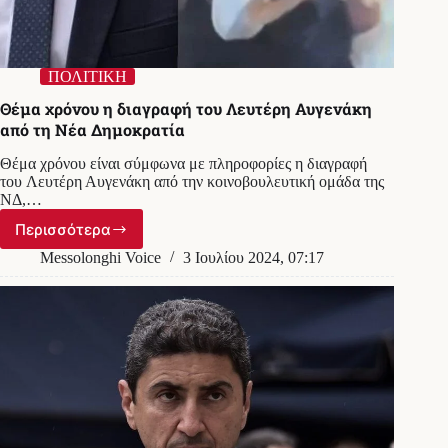
ΠΟΛΙΤΙΚΗ
Θέμα χρόνου η διαγραφή του Λευτέρη Αυγενάκη
από τη Νέα Δημοκρατία
Θέμα χρόνου είναι σύμφωνα με πληροφορίες η διαγραφή
του Λευτέρη Αυγενάκη από την κοινοβουλευτική ομάδα της
ΝΔ,…
Περισσότερα
Θέμα
χρόνου
Messolonghi Voice
3 Ιουλίου 2024, 07:17
η
διαγραφή
του
Λευτέρη
Αυγενάκη
από
τη
Νέα
Δημοκρατία