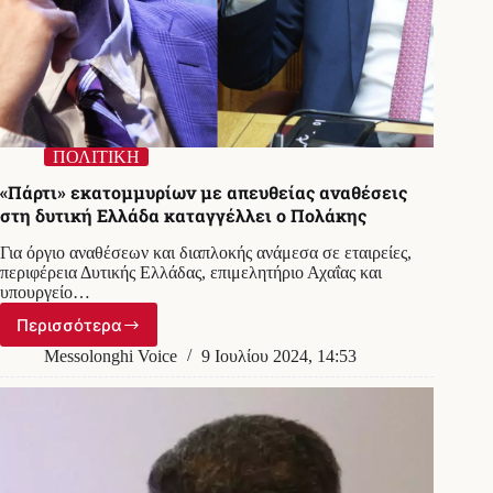
ΠΟΛΙΤΙΚΗ
«Πάρτι» εκατομμυρίων με απευθείας αναθέσεις
στη δυτική Ελλάδα καταγγέλλει ο Πολάκης
Για όργιο αναθέσεων και διαπλοκής ανάμεσα σε εταιρείες,
περιφέρεια Δυτικής Ελλάδας, επιμελητήριο Αχαΐας και
υπουργείο…
Περισσότερα
«Πάρτι»
εκατομμυρίων
Messolonghi Voice
9 Ιουλίου 2024, 14:53
με
απευθείας
αναθέσεις
στη
δυτική
Ελλάδα