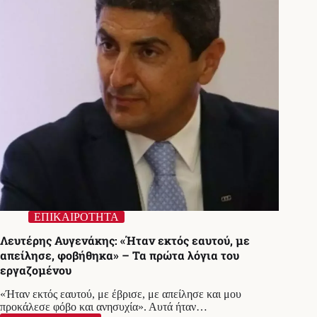
καταγγέλλει
ο
Πολάκης
ΕΠΙΚΑΙΡΟΤΗΤΑ
Λευτέρης Αυγενάκης: «Ήταν εκτός εαυτού, με
απείλησε, φοβήθηκα» – Τα πρώτα λόγια του
εργαζομένου
«Ήταν εκτός εαυτού, με έβρισε, με απείλησε και μου
προκάλεσε φόβο και ανησυχία». Αυτά ήταν…