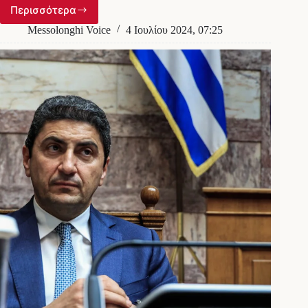
Περισσότερα
Λευτέρης
Αυγενάκης:
Messolonghi Voice
4 Ιουλίου 2024, 07:25
«Ήταν
εκτός
εαυτού,
με
απείλησε,
φοβήθηκα»
–
Τα
πρώτα
λόγια
του
εργαζομένου