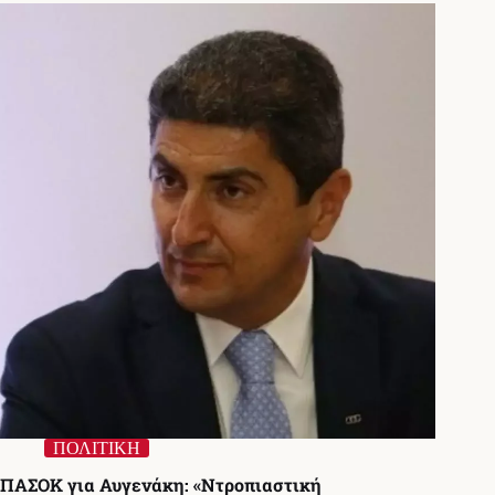
τον
Αυγενάκη
–
Η
αντιπολίτευση
ζητά
αποπομπή
ΠΟΛΙΤΙΚΗ
ΠΑΣΟΚ για Αυγενάκη: «Ντροπιαστική