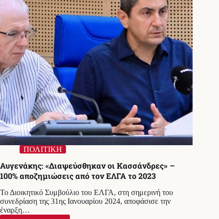
στο
«Ελ.
Βενιζέλος»
–
Τι
απαντά
ο
Αυγενάκης
ΠΟΛΙΤΙΚΗ
Αυγενάκης: «Διαψεύσθηκαν οι Κασσάνδρες» –
100% αποζημιώσεις από τον ΕΛΓΑ το 2023
Το Διοικητικό Συμβούλιο του ΕΛΓΑ, στη σημερινή του
συνεδρίαση της 31ης Ιανουαρίου 2024, αποφάσισε την
έναρξη…