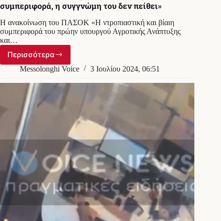
συμπεριφορά, η συγγνώμη του δεν πείθει»
Η ανακοίνωση του ΠΑΣΟΚ «Η ντροπιαστική και βίαιη
συμπεριφορά του πρώην υπουργού Αγροτικής Ανάπτυξης
και…
Περισσότερα
ΠΑΣΟΚ
για
Messolonghi Voice
3 Ιουλίου 2024, 06:51
Αυγενάκη:
«Ντροπιαστική
συμπεριφορά,
η
συγγνώμη
του
δεν
πείθει»