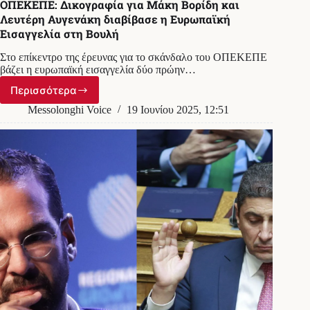
ΟΠΕΚΕΠΕ: Δικογραφία για Μάκη Βορίδη και
Λευτέρη Αυγενάκη διαβίβασε η Ευρωπαϊκή
Εισαγγελία στη Βουλή
Στο επίκεντρο της έρευνας για το σκάνδαλο του ΟΠΕΚΕΠΕ
βάζει η ευρωπαϊκή εισαγγελία δύο πρώην…
Περισσότερα
ΟΠΕΚΕΠΕ:
Δικογραφία
Messolonghi Voice
19 Ιουνίου 2025, 12:51
για
Μάκη
Βορίδη
και
Λευτέρη
Αυγενάκη
διαβίβασε
η
Ευρωπαϊκή
Εισαγγελία
στη
Βουλή