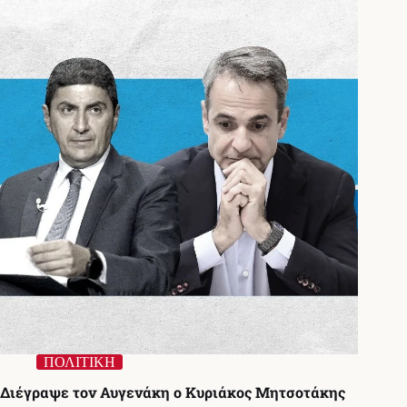
Λευτέρης
Αυγενάκης:
Μετά
το
αεροδρόμιο,
«πούλησε»
τσαμπουκά
και
σε
δημοσιογράφο
ΠΟΛΙΤΙΚΗ
Διέγραψε τον Αυγενάκη ο Κυριάκος Μητσοτάκης