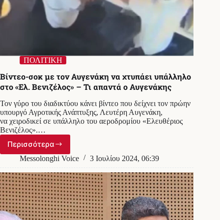
ΠΟΛΙΤΙΚΗ
Βίντεο-σοκ με τον Αυγενάκη να χτυπάει υπάλληλο
στο «Ελ. Βενιζέλος» – Τι απαντά ο Αυγενάκης
Τον γύρο του διαδικτύου κάνει βίντεο που δείχνει τον πρώην
υπουργό Αγροτικής Ανάπτυξης, Λευτέρη Αυγενάκη,
να χειροδικεί σε υπάλληλο του αεροδρομίου «Ελευθέριος
Βενιζέλος».…
Περισσότερα
Βίντεο-
σοκ
Messolonghi Voice
3 Ιουλίου 2024, 06:39
με
τον
Αυγενάκη
να
χτυπάει
υπάλληλο