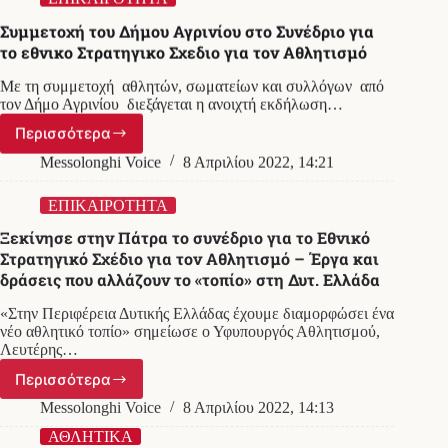
τους
του
δρόμους»
Συμμετοχή του Δήμου Αγρινίου στο Συνέδριο για
Δήμου
το εθνικο Στρατηγικο Σχεδιο για τον Αθλητισμό
Αγρινίου
Με τη συμμετοχή αθλητών, σωματείων και συλλόγων από
τον Δήμο Αγρινίου διεξάγεται η ανοιχτή εκδήλωση…
Περισσότερα
Συμμετοχή
του
Messolonghi Voice
8 Απριλίου 2022, 14:21
Δήμου
Αγρινίου
ΕΠΙΚΑΙΡΟΤΗΤΑ
στο
Ξεκίνησε στην Πάτρα το συνέδριο για το Εθνικό
Συνέδριο
Στρατηγικό Σχέδιο για τον Αθλητισμό – Έργα και
για
δράσεις που αλλάζουν το «τοπίο» στη Δυτ. Ελλάδα
το
εθνικο
«Στην Περιφέρεια Δυτικής Ελλάδας έχουμε διαμορφώσει ένα
Στρατηγικο
νέο αθλητικό τοπίο» σημείωσε ο Υφυπουργός Αθλητισμού,
Σχεδιο
Λευτέρης…
για
τον
Περισσότερα
Ξεκίνησε
Αθλητισμό
στην
Messolonghi Voice
8 Απριλίου 2022, 14:13
Πάτρα
το
ΑΘΛΗΤΙΚΑ