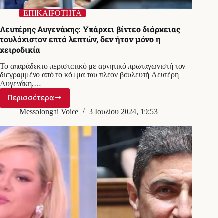
ΕΠΙΚΑΙΡΟΤΗΤΑ
Λευτέρης Αυγενάκης: Υπάρχει βίντεο διάρκειας
τουλάχιστον επτά λεπτών, δεν ήταν μόνο η
χειροδικία
Το απαράδεκτο περιστατικό με αρνητικό πρωταγωνιστή τον
διεγραμμένο από το κόμμα του πλέον βουλευτή Λευτέρη
Αυγενάκη,…
Περισσότερα
Λευτέρης
Αυγενάκης:
Messolonghi Voice
3 Ιουλίου 2024, 19:53
Υπάρχει
βίντεο
διάρκειας
τουλάχιστον
επτά
λεπτών,
δεν
ήταν
μόνο
η
χειροδικία