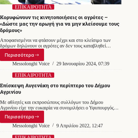
ΕΠΙΚΑΙΡΟΤΗΤΑ
Κορυφώνουν τις κινητοποιήσεις οι αγρότες –
«Δώστε μας την αρωγή για να μην κλείσουμε τους
δρόμους»
Αποφασισμένοι να φτάσουν μέχρι και στο κλείσιμο των
δρόμων δηλώνουν οι αγρότες αν δεν τους καταβληθεί…
Περισσότερα
Κορυφώνουν
τις
Messolonghi Voice
29 Ιανουαρίου 2024, 07:39
κινητοποιήσεις
οι
ΕΠΙΚΑΙΡΟΤΗΤΑ
αγρότες
Επίσκεψη Αυγενάκη στο περίπτερο του Δήμου
–
Αγρινίου
«Δώστε
μας
Με αθλητές και εκπροσώπους συλλόγων του Δήμου
την
Αγρινίου είχε την ευκαιρία να συνομιλήσει ο Υφυπουργός…
αρωγή
για
Περισσότερα
Επίσκεψη
να
Αυγενάκη
Messolonghi Voice
9 Απριλίου 2022, 12:47
μην
στο
κλείσουμε
περίπτερο
ΕΠΙΚΑΙΡΟΤΗΤΑ