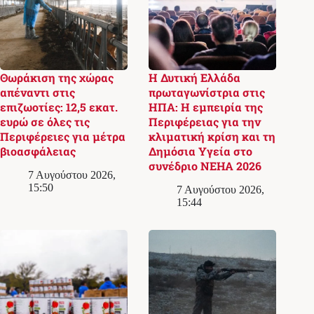
Θωράκιση της χώρας
Η Δυτική Ελλάδα
απέναντι στις
πρωταγωνίστρια στις
επιζωοτίες: 12,5 εκατ.
ΗΠΑ: Η εμπειρία της
ευρώ σε όλες τις
Περιφέρειας για την
Περιφέρειες για μέτρα
κλιματική κρίση και τη
βιοασφάλειας
Δημόσια Υγεία στο
συνέδριο NEHA 2026
7 Αυγούστου 2026,
15:50
7 Αυγούστου 2026,
15:44