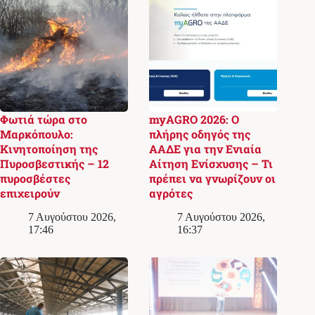
Φωτιά τώρα στο
myAGRO 2026: Ο
Μαρκόπουλο:
πλήρης οδηγός της
Κινητοποίηση της
ΑΑΔΕ για την Ενιαία
Πυροσβεστικής – 12
Αίτηση Ενίσχυσης – Τι
πυροσβέστες
πρέπει να γνωρίζουν οι
επιχειρούν
αγρότες
7 Αυγούστου 2026,
7 Αυγούστου 2026,
17:46
16:37