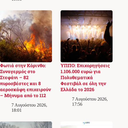
Φωτιά στην Κόρινθο:
ΥΠΠΟ: Επιχορηγήσεις
Συναγερμός στο
1.106.000 ευρώ για
Στεφάνι – 82
Πολυθεματικά
πυροσβέστες και 8
Φεστιβάλ σε όλη την
αεροσκάφη επιχειρούν
Ελλάδα το 2026
– Μήνυμα από το 112
7 Αυγούστου 2026,
17:56
7 Αυγούστου 2026,
18:01