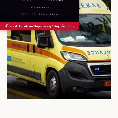
🎷 Sax & Vocals — Παρασκευή 7 Αυγούστου →