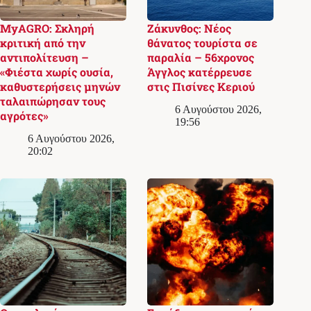
MyAGRO: Σκληρή
Ζάκυνθος: Νέος
κριτική από την
θάνατος τουρίστα σε
αντιπολίτευση –
παραλία – 56χρονος
«Φιέστα χωρίς ουσία,
Άγγλος κατέρρευσε
καθυστερήσεις μηνών
στις Πισίνες Κεριού
ταλαιπώρησαν τους
6 Αυγούστου 2026,
αγρότες»
19:56
6 Αυγούστου 2026,
20:02