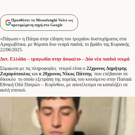
Προσθέστε το Messolonghi Voice ως
προτιμώμενη πηγή στο Google
«Πάγωσε» η Πάτρα στην είδηση του τροχαίου δυστυχήματος στα
Αραχωβίτικα, με θύματα δυο νεαρά παιδιά, το βράδυ της Κυριακής
22/06/2025.
Δυτ. Ελλάδα – τραγωδία στην άσφαλτο – Δύο νέα παιδιά νεκρά
Σύμφωνα με τις πληροφορίες νεκροί είναι ο
22χρονος Δημήτρης
Ζαχαρόπουλος
και
ο 20χρονος Νίκος Πάτσης
που επέβαιναν σε
δίκυκλο το οποίο εξετράπη της πορείας του κινούμενο στην Παλαιά
Εθνική Οδό Πατρών – Κορίνθου, με αποτέλεσμα να καταλήξει σε
αυλή σπιτιού.