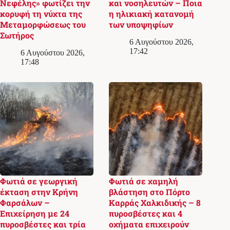
Νεφέλης» φωτίζει την
και νοσηλευτών – Ποια
κορυφή τη νύχτα της
η ηλικιακή κατανομή
Μεταμορφώσεως του
των υποψηφίων
Σωτήρος
6 Αυγούστου 2026,
17:42
6 Αυγούστου 2026,
17:48
Φωτιά σε γεωργική
Φωτιά σε χαμηλή
έκταση στην Κρήνη
βλάστηση στο Πόρτο
Φαρσάλων –
Καρράς Χαλκιδικής – 8
Επιχείρηση με 24
πυροσβέστες και 4
πυροσβέστες και τρία
οχήματα επιχειρούν