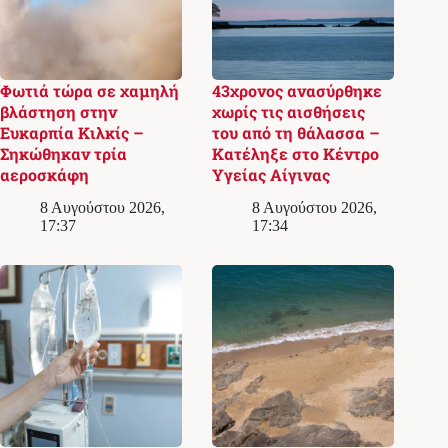
Φωτιά τώρα σε χαμηλή
43χρονος ανασύρθηκε
βλάστηση στην
χωρίς τις αισθήσεις
Ευκαρπία Κιλκίς –
του από τη θάλασσα –
Σηκώθηκαν τρία
Κατέληξε στο Κέντρο
αεροσκάφη
Υγείας Αίγινας
8 Αυγούστου 2026,
8 Αυγούστου 2026,
17:37
17:34