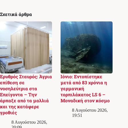
Σχετικά άρθρα
Ερυθρός Σταυρός: Άγρια
Ιόνιο: Εντοπίστηκε
επίθεση σε
μετά από 83 χρόνια η
νοσηλεύτρια στα
γερμανική
Επείγοντα – Την
τορπιλάκατος LS 6 –
άρπαξε από τα μαλλιά
Μοναδική στον κόσμο
και της κατάφερε
8 Αυγούστου 2026,
γροθιές
19:51
8 Αυγούστου 2026,
20:09