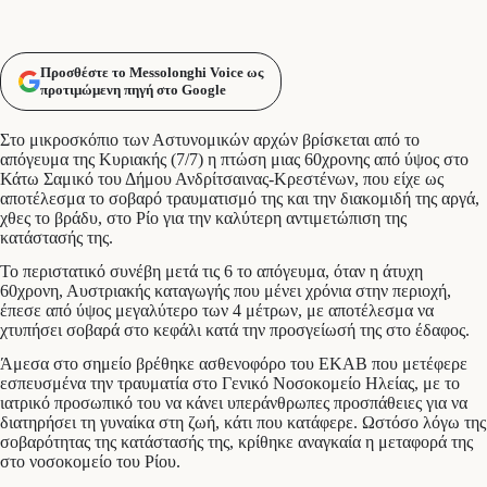
Προσθέστε το Messolonghi Voice ως
προτιμώμενη πηγή στο Google
Στο μικροσκόπιο των Αστυνομικών αρχών βρίσκεται από το
απόγευμα της Κυριακής (7/7) η πτώση μιας 60χρονης από ύψος στο
Κάτω Σαμικό του Δήμου Ανδρίτσαινας-Κρεστένων, που είχε ως
αποτέλεσμα το σοβαρό τραυματισμό της και την διακομιδή της αργά,
χθες το βράδυ, στο Ρίο για την καλύτερη αντιμετώπιση της
κατάστασής της.
Το περιστατικό συνέβη μετά τις 6 το απόγευμα, όταν η άτυχη
60χρονη, Αυστριακής καταγωγής που μένει χρόνια στην περιοχή,
έπεσε από ύψος μεγαλύτερο των 4 μέτρων, με αποτέλεσμα να
χτυπήσει σοβαρά στο κεφάλι κατά την προσγείωσή της στο έδαφος.
Άμεσα στο σημείο βρέθηκε ασθενοφόρο του ΕΚΑΒ που μετέφερε
εσπευσμένα την τραυματία στο Γενικό Νοσοκομείο Ηλείας, με το
ιατρικό προσωπικό του να κάνει υπεράνθρωπες προσπάθειες για να
διατηρήσει τη γυναίκα στη ζωή, κάτι που κατάφερε. Ωστόσο λόγω της
σοβαρότητας της κατάστασής της, κρίθηκε αναγκαία η μεταφορά της
στο νοσοκομείο του Ρίου.