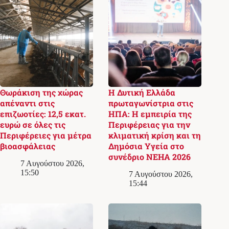
Θωράκιση της χώρας
Η Δυτική Ελλάδα
απέναντι στις
πρωταγωνίστρια στις
επιζωοτίες: 12,5 εκατ.
ΗΠΑ: Η εμπειρία της
ευρώ σε όλες τις
Περιφέρειας για την
Περιφέρειες για μέτρα
κλιματική κρίση και τη
βιοασφάλειας
Δημόσια Υγεία στο
συνέδριο NEHA 2026
7 Αυγούστου 2026,
15:50
7 Αυγούστου 2026,
15:44