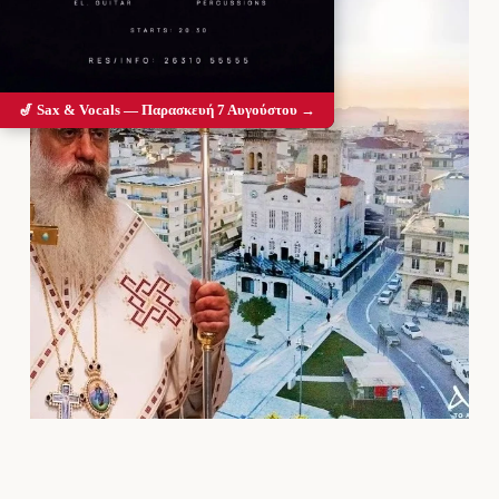
🎷 Sax & Vocals — Παρασκευή 7 Αυγούστου →