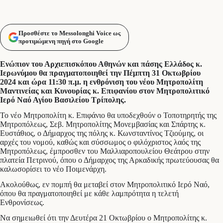
Προσθέστε το Messolonghi Voice ως
προτιμώμενη πηγή στο Google
Ενώπιον του Αρχιεπισκόπου Αθηνών και πάσης Ελλάδος κ.
Ιερωνύμου θα πραγματοποιηθεί την Πέμπτη 31 Οκτωβρίου
2024 και ώρα 11:30 π.μ. η ενθρόνιση του νέου Μητροπολίτη
Μαντινείας και Κυνουρίας κ. Επιφανίου στον Μητροπολιτικό
Ιερό Ναό Αγίου Βασιλείου Τρίπολης.
Το νέο Μητροπολίτη κ. Επιφάνιο θα υποδεχθούν ο Τοποτηρητής της
Μητροπόλεως, Σεβ. Μητροπολίτης Μονεμβασίας και Σπάρτης κ.
Ευστάθιος, ο Δήμαρχος της πόλης κ. Κωνσταντίνος Τζιούμης, οι
αρχές του νομού, καθώς και σύσσωμος ο φιλόχριστος λαός της
Μητροπόλεως, έμπροσθεν του Μαλλιαροπουλείου Θεάτρου στην
πλατεία Πετρινού, όπου ο Δήμαρχος της Αρκαδικής πρωτεύουσας θα
καλωσορίσει το νέο Ποιμενάρχη.
Ακολούθως, εν πομπή θα μεταβεί στον Μητροπολιτικό Ιερό Ναό,
όπου θα πραγματοποιηθεί με κάθε λαμπρότητα η τελετή
Ενθρονίσεως.
Να σημειωθεί ότι την Δευτέρα 21 Οκτωβρίου ο Μητροπολίτης κ.