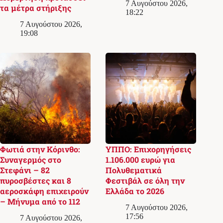
7 Αυγούστου 2026,
τα μέτρα στήριξης
18:22
7 Αυγούστου 2026,
19:08
Φωτιά στην Κόρινθο:
ΥΠΠΟ: Επιχορηγήσεις
Συναγερμός στο
1.106.000 ευρώ για
Στεφάνι – 82
Πολυθεματικά
πυροσβέστες και 8
Φεστιβάλ σε όλη την
αεροσκάφη επιχειρούν
Ελλάδα το 2026
– Μήνυμα από το 112
7 Αυγούστου 2026,
17:56
7 Αυγούστου 2026,