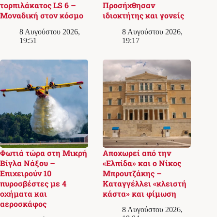
τορπιλάκατος LS 6 –
Προσήχθησαν
Μοναδική στον κόσμο
ιδιοκτήτης και γονείς
8 Αυγούστου 2026,
8 Αυγούστου 2026,
19:51
19:17
Φωτιά τώρα στη Μικρή
Αποχωρεί από την
Βίγλα Νάξου –
«Ελπίδα» και ο Νίκος
Επιχειρούν 10
Μπρουτζάκης –
πυροσβέστες με 4
Καταγγέλλει «κλειστή
οχήματα και
κάστα» και φίμωση
αεροσκάφος
8 Αυγούστου 2026,