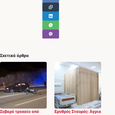
Σχετικά άρθρα
Σοβαρό τροχαίο από
Ερυθρός Σταυρός: Άγρια