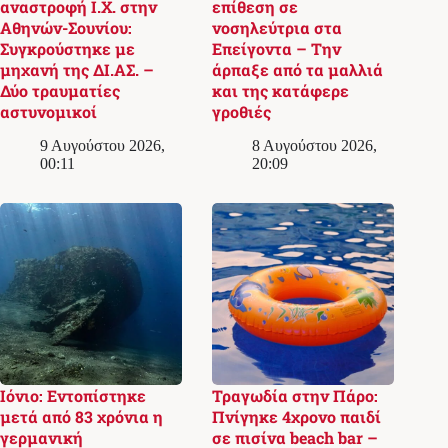
αναστροφή Ι.Χ. στην
επίθεση σε
Αθηνών-Σουνίου:
νοσηλεύτρια στα
Συγκρούστηκε με
Επείγοντα – Την
μηχανή της ΔΙ.ΑΣ. –
άρπαξε από τα μαλλιά
Δύο τραυματίες
και της κατάφερε
αστυνομικοί
γροθιές
9 Αυγούστου 2026,
8 Αυγούστου 2026,
00:11
20:09
Ιόνιο: Εντοπίστηκε
Τραγωδία στην Πάρο:
μετά από 83 χρόνια η
Πνίγηκε 4χρονο παιδί
γερμανική
σε πισίνα beach bar –