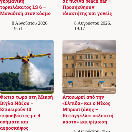
γερμανική
σε πισίνα beach bar –
τορπιλάκατος LS 6 –
Προσήχθησαν
Μοναδική στον κόσμο
ιδιοκτήτης και γονείς
8 Αυγούστου 2026,
8 Αυγούστου 2026,
19:51
19:17
Φωτιά τώρα στη Μικρή
Αποχωρεί από την
Βίγλα Νάξου –
«Ελπίδα» και ο Νίκος
Επιχειρούν 10
Μπρουτζάκης –
πυροσβέστες με 4
Καταγγέλλει «κλειστή
οχήματα και
κάστα» και φίμωση
αεροσκάφος
8 Αυγούστου 2026,