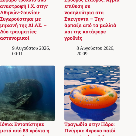
αναστροφή Ι.Χ. στην
επίθεση σε
Αθηνών-Σουνίου:
νοσηλεύτρια στα
Συγκρούστηκε με
Επείγοντα – Την
μηχανή της ΔΙ.ΑΣ. –
άρπαξε από τα μαλλιά
Δύο τραυματίες
και της κατάφερε
αστυνομικοί
γροθιές
9 Αυγούστου 2026,
8 Αυγούστου 2026,
00:11
20:09
Ιόνιο: Εντοπίστηκε
Τραγωδία στην Πάρο:
μετά από 83 χρόνια η
Πνίγηκε 4χρονο παιδί