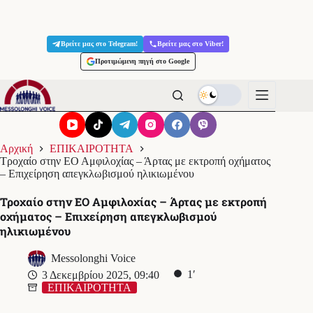
Μετάβαση
στο
Βρείτε μας στο Telegram!
Βρείτε μας στο Viber!
περιεχόμενο
Προτιμώμενη πηγή στο Google
Αρχική
ΕΠΙΚΑΙΡΟΤΗΤΑ
Τροχαίο στην ΕΟ Αμφιλοχίας – Άρτας με εκτροπή οχήματος
– Επιχείρηση απεγκλωβισμού ηλικιωμένου
Τροχαίο στην ΕΟ Αμφιλοχίας – Άρτας με εκτροπή
οχήματος – Επιχείρηση απεγκλωβισμού
ηλικιωμένου
Messolonghi Voice
1′
3 Δεκεμβρίου 2025, 09:40
ΕΠΙΚΑΙΡΟΤΗΤΑ