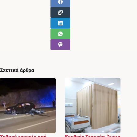
Σχετικά άρθρα
Σοβαρό τροχαίο από
Ερυθρός Σταυρός: Άγρια