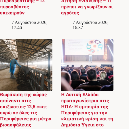
Πυροσβεστικής – 12
Αίτηση Ενίσχυσης – Τι
πυροσβέστες
πρέπει να γνωρίζουν οι
επιχειρούν
αγρότες
7 Αυγούστου 2026,
7 Αυγούστου 2026,
17:46
16:37
Θωράκιση της χώρας
Η Δυτική Ελλάδα
απέναντι στις
πρωταγωνίστρια στις
επιζωοτίες: 12,5 εκατ.
ΗΠΑ: Η εμπειρία της
ευρώ σε όλες τις
Περιφέρειας για την
Περιφέρειες για μέτρα
κλιματική κρίση και τη
βιοασφάλειας
Δημόσια Υγεία στο