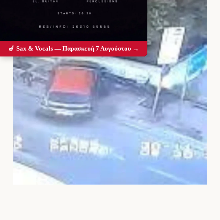
🎷 Sax & Vocals — Παρασκευή 7 Αυγούστου →