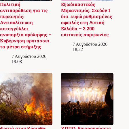
Πολιτική
Εξωδικαστικός
αντιπαράθεση για τις
Μηχανισμός: Σχεδόν 1
πυρκαγιές:
δισ. ευρώ ρυθμισμένες
Αντιπολίτευση
οφειλές στη Δυτική
καταγγέλλει
Ελλάδα – 3.200
ανυπαρξία πρόληψης –
επιτυχείς συμφωνίες
Κυβέρνηση προτάσσει
7 Αυγούστου 2026,
τα μέτρα στήριξης
18:22
7 Αυγούστου 2026,
19:08
Φωτιά στην Κόρινθο:
ΥΠΠΟ: Επιχορηγήσεις