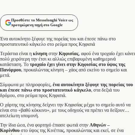
Προσθέστε το Messolonghi Voice ως
προτιμώμενη πηγή στο Google
Ένα αυτοκίνητο ξέφυγε της πορείας του και έπεσε πάνω στο
προστατευτικό κάγκελο στο ρεύμα προς Κηφισιά
Τεράστια είναι η
κίνηση
στην
Κηφισίας
, αφού ένα τροχαίο έχει κάνει
πολύ χειρότερη την έτσι κι αλλιώς επιβαρυμένη καθημερινά
κατάσταση. Το
τροχαίο έχει γίνει στην Κηφισίας στο ύψος της
Πανόρμου
, προκαλώντας κίνηση – χάος από εκείνο το σημείο και
μετά.
Σύμφωνα με πληροφορίες,
ένα αυτοκίνητο ξέφυγε της πορείας του
και έπεσε πάνω στο προστατευτικό κάγκελο
, στα δεξιά του
δρόμου, στο ρεύμα προς Κηφισιά.
Ο χάρτης της κίνησης δείχνει την Κηφισίας μέχρι το σημείο αυτό να
είναι στο «βαθύ κόκκινο», με τους οδηγούς να πρέπει να δείξουν…
ατελείωτη υπομονή.
Την ίδια ώεα, ένα φορτηγό έπιασε φωτιά στην
Αθηνών –
Κορίνθου
στο ύψος της Κινέττας, προκαλώντας και εκεί, σε ένα