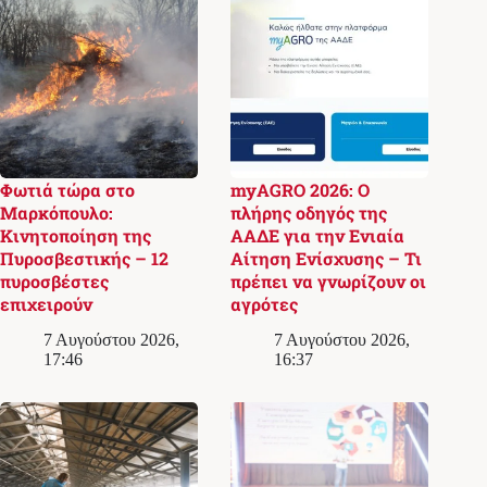
Φωτιά τώρα στο
myAGRO 2026: Ο
Μαρκόπουλο:
πλήρης οδηγός της
Κινητοποίηση της
ΑΑΔΕ για την Ενιαία
Πυροσβεστικής – 12
Αίτηση Ενίσχυσης – Τι
πυροσβέστες
πρέπει να γνωρίζουν οι
επιχειρούν
αγρότες
7 Αυγούστου 2026,
7 Αυγούστου 2026,
17:46
16:37