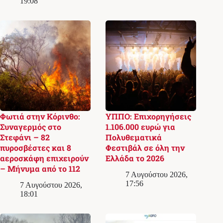
19:08
Φωτιά στην Κόρινθο:
ΥΠΠΟ: Επιχορηγήσεις
Συναγερμός στο
1.106.000 ευρώ για
Στεφάνι – 82
Πολυθεματικά
πυροσβέστες και 8
Φεστιβάλ σε όλη την
αεροσκάφη επιχειρούν
Ελλάδα το 2026
– Μήνυμα από το 112
7 Αυγούστου 2026,
17:56
7 Αυγούστου 2026,
18:01