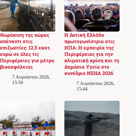
Θωράκιση της χώρας
Η Δυτική Ελλάδα
απέναντι στις
πρωταγωνίστρια στις
επιζωοτίες: 12,5 εκατ.
ΗΠΑ: Η εμπειρία της
ευρώ σε όλες τις
Περιφέρειας για την
Περιφέρειες για μέτρα
κλιματική κρίση και τη
βιοασφάλειας
Δημόσια Υγεία στο
συνέδριο NEHA 2026
7 Αυγούστου 2026,
15:50
7 Αυγούστου 2026,
15:44