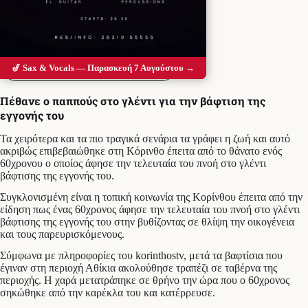
Προσθέστε το Messolonghi Voice ως
προτιμώμενη πηγή στο Google
🎷 Sax & Vocals — Παρασκευή 7 Αυγούστου →
Πέθανε ο παππούς στο γλέντι για την βάφτιση της
εγγονής του
Τα χειρότερα και τα πιο τραγικά σενάρια τα γράφει η ζωή και αυτό
ακριβώς επιβεβαιώθηκε στη Κόρινθο έπειτα από το θάνατο ενός
60χρονου ο οποίος άφησε την τελευταία του πνοή στο γλέντι
βάφτισης της εγγονής του.
Συγκλονισμένη είναι η τοπική κοινωνία της Κορίνθου έπειτα από την
είδηση πως ένας 60χρονος άφησε την τελευταία του πνοή στο γλέντι
βάφτισης της εγγονής του στην βυθίζοντας σε θλίψη την οικογένεια
και τους παρευρισκόμενους.
Σύμφωνα με πληροφορίες του korinthostv, μετά τα βαφτίσια που
έγιναν στη περιοχή Αθίκια ακολούθησε τραπέζι σε ταβέρνα της
περιοχής. Η χαρά μετατράπηκε σε θρήνο την ώρα που ο 60χρονος
σηκώθηκε από την καρέκλα του και κατέρρευσε.