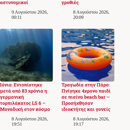
αστυνομικοί
γροθιές
9 Αυγούστου 2026,
8 Αυγούστου 2026,
00:11
20:09
Ιόνιο: Εντοπίστηκε
Τραγωδία στην Πάρο:
μετά από 83 χρόνια η
Πνίγηκε 4χρονο παιδί
γερμανική
σε πισίνα beach bar –
τορπιλάκατος LS 6 –
Προσήχθησαν
Μοναδική στον κόσμο
ιδιοκτήτης και γονείς
8 Αυγούστου 2026,
8 Αυγούστου 2026,
19:51
19:17