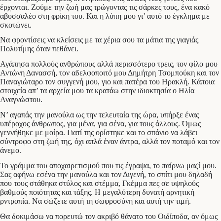
έρχονται. Ζούμε την ζωή μας τρώγοντας τις σάρκες τους, ένα κακό
αβυσσαλέο στη φρίκη του. Και η λύπη μου γι’ αυτό το έγκλημα με
σκοτώνει.
Να φροντίσεις να κλείσεις με τα χέρια σου τα μάτια της γιαγιάς
Πολυτίμης όταν πεθάνει.
Αγάπησα πολλούς ανθρώπους αλλά περισσότερο τρεις, τον φίλο μου
Αντώνη Δανασσή, τον αδελφοποιτό μου Δημήτρη Τσομπούκη και τον
Παναγιώταρο τον συγγενή μου, γιο και πατέρα του Ηρακλή. Κάποια
στοιχεία απ’ τα αρχεία μου τα κρατάω στην ιδιοκτησία ο Ηλία
Αναγνώστου.
Ν’ αγαπάς την μανούλα ως την τελευταία της ώρα, υπήρξε ένας
υπέροχος άνθρωπος, για μένα, για σένα, για τους άλλους. Όμως
γεννήθηκε με μοίρα. Γιατί της ορίστηκε και το σπάνιο να λάβει
σύντροφο στη ζωή της, όχι απλά έναν άντρα, αλλά τον ποταμό και τον
άνεμο.
Το γράμμα του αποχαιρετισμού που τις έγραψα, το παίρνω μαζί μου.
Σας αφήνω εσένα την μανούλα και τον Διγενή, το σπίτι μου δηλαδή
που τους στάθηκα στύλος και στέμμα, Γκέμμα πες σε υψηλούς
βαθμούς ποιότητας και τάξης. Η μεγαλύτερη δυνατή αρνητική
ρντροπία. Να σώζετε αυτή τη σωφροσύνη και αυτή την τιμή.
Θα δοκιμάσω να πορευτώ τον ακριβό θάνατο του Οιδίποδα, αν όμως