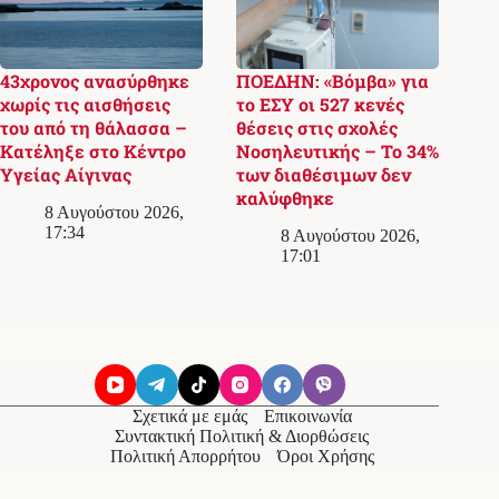
43χρονος ανασύρθηκε
ΠΟΕΔΗΝ: «Βόμβα» για
χωρίς τις αισθήσεις
το ΕΣΥ οι 527 κενές
του από τη θάλασσα –
θέσεις στις σχολές
Κατέληξε στο Κέντρο
Νοσηλευτικής – Το 34%
Υγείας Αίγινας
των διαθέσιμων δεν
καλύφθηκε
8 Αυγούστου 2026,
17:34
8 Αυγούστου 2026,
17:01
Σχετικά με εμάς
Επικοινωνία
Συντακτική Πολιτική & Διορθώσεις
Πολιτική Απορρήτου
Όροι Χρήσης
© 2026
Messolonghi Voice
. Με την επιφύλαξη παντός
δικαιώματος.