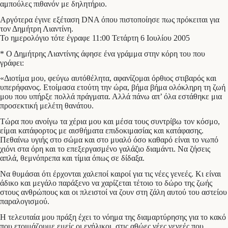
αμπούλες πιθανόν με δηλητήριο.
Αργότερα έγινε εξέταση DNA όπου πιστοποίησε πως πρόκειται για
τον Δημήτρη Λιαντίνη.
Το ημερολόγιο τότε έγραφε 11:00 Τετάρτη 6 Ιουλίου 2005
* Ο Δημήτρης Λιαντίνης άφησε ένα γράμμα στην κόρη του που
γράφει:
«Διοτίμα μου, φεύγω αυτόθέλητα, αφανίζομαι όρθιος στιβαρός και
υπερήφανος. Ετοίμασα ετούτη την ώρα, βήμα βήμα ολόκληρη τη ζωή
μου που υπήρξε πολλά πράγματα. Αλλά πάνω απ’ όλα εστάθηκε μια
προσεκτική μελέτη θανάτου.
Τώρα που ανοίγω τα χέρια μου και μέσα τους συντρίβω τον κόσμο,
είμαι κατάφορτος με αισθήματα επιδοκιμασίας και κατάφασης.
Πεθαίνω υγιής στο σώμα και στο μυαλό όσο καθαρό είναι το νωπό
χιόνι στα όρη και το επεξεργασμένο γαλάζιο διαμάντι. Να ζήσεις
απλά, θεμνόπρεπα και τίμια όπως σε δίδαξα.
Να θυμάσαι ότι έρχονται χαλεποί καιροί για τις νέες γενεές. Κι είναι
άδικο και μεγάλο παράξενο να χαρίζεται τέτοιο το δώρο της ζωής
στους ανθρώπους και οι πλειστοί να ζουν στη ζάλη αυτού του αστείου
παραλογισμού.
Η τελευταία μου πράξη έχει το νόημα της διαμαρτύρησης για το κακό
που ετοιμάζουμε εμείς οι ενήλικοι, στις αθώες νέες γενεές που