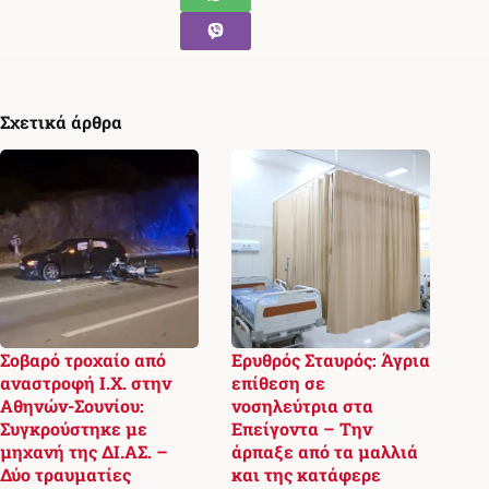
Σχετικά άρθρα
Σοβαρό τροχαίο από
Ερυθρός Σταυρός: Άγρια
αναστροφή Ι.Χ. στην
επίθεση σε
Αθηνών-Σουνίου:
νοσηλεύτρια στα
Συγκρούστηκε με
Επείγοντα – Την
μηχανή της ΔΙ.ΑΣ. –
άρπαξε από τα μαλλιά
Δύο τραυματίες
και της κατάφερε