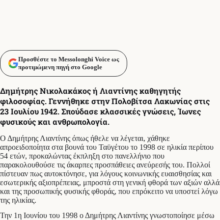
Προσθέστε το Messolonghi Voice ως
προτιμώμενη πηγή στο Google
Δημήτρης Νικολακάκος ή Λιαντίνης καθηγητής
φιλοσοφίας. Γεννήθηκε στην Πολοβίτσα Λακωνίας στις
23 Ιουλίου 1942. Σπούδασε κλασσικές γνώσεις, Ίωνες
φυσικούς και ανθρωπολογία.
Ο Δημήτρης Λιαντίνης όπως ήθελε να λέγεται, χάθηκε
απροειδοποίητα στα βουνά του Ταϋγέτου το 1998 σε ηλικία περίπου
54 ετών, προκαλώντας έκπληξη στο πανελλήνιο που
παρακολουθούσε τις άκαρπες προσπάθειες ανεύρεσής του. Πολλοί
πίστευαν πως αυτοκτόνησε, για λόγους κοινωνικής ευαισθησίας και
εσωτερικής αξιοπρέπειας, μπροστά στη γενική φθορά των αξιών αλλά
και της προσωπικής φυσικής φθοράς, που επρόκειτο να υποστεί λόγω
της ηλικίας.
Την 1η Ιουνίου του 1998 ο Δημήτρης Λιαντίνης γνωστοποίησε μέσω