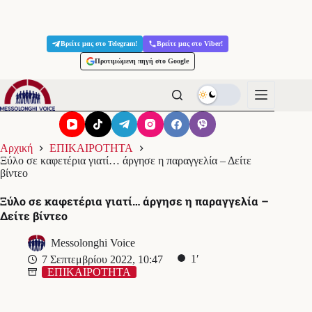
Μετάβαση
στο
Βρείτε μας στο Telegram!
Βρείτε μας στο Viber!
περιεχόμενο
Προτιμώμενη πηγή στο Google
Αρχική
ΕΠΙΚΑΙΡΟΤΗΤΑ
Ξύλο σε καφετέρια γιατί… άργησε η παραγγελία – Δείτε
βίντεο
Ξύλο σε καφετέρια γιατί… άργησε η παραγγελία –
Δείτε βίντεο
Messolonghi Voice
1′
7 Σεπτεμβρίου 2022, 10:47
ΕΠΙΚΑΙΡΟΤΗΤΑ