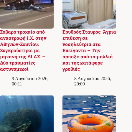
Σοβαρό τροχαίο από
Ερυθρός Σταυρός: Άγρια
αναστροφή Ι.Χ. στην
επίθεση σε
Αθηνών-Σουνίου:
νοσηλεύτρια στα
Συγκρούστηκε με
Επείγοντα – Την
μηχανή της ΔΙ.ΑΣ. –
άρπαξε από τα μαλλιά
Δύο τραυματίες
και της κατάφερε
αστυνομικοί
γροθιές
9 Αυγούστου 2026,
8 Αυγούστου 2026,
00:11
20:09