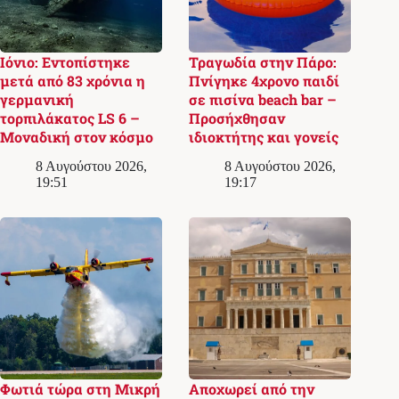
Ιόνιο: Εντοπίστηκε
Τραγωδία στην Πάρο:
μετά από 83 χρόνια η
Πνίγηκε 4χρονο παιδί
γερμανική
σε πισίνα beach bar –
τορπιλάκατος LS 6 –
Προσήχθησαν
Μοναδική στον κόσμο
ιδιοκτήτης και γονείς
8 Αυγούστου 2026,
8 Αυγούστου 2026,
19:51
19:17
Φωτιά τώρα στη Μικρή
Αποχωρεί από την