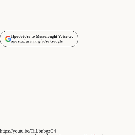
Προσθέστε το Messolonghi Voice ως
προτιμώμενη πηγή στο Google
https://youtu.be/TiiLbnbgzC4