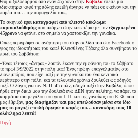
Θύμα ξυλοδαρμού από έναν 45χρονο στην
Καβάλα
έπεσε μια
ιδιοκτήτρια καφέ της πόλης επειδή άργησε να πάει σε εκείνον και την
παρέα του… την παραγγελία τους.
Το σκηνικό
έχει καταγραφεί από κλειστό κύκλωμα
παρακολούθησης
που υπάρχει στην καφετέρια με τον
εξαγριωμένο
45χρονο
να φτάνει στο σημείο να χαστουκίζει την γυναίκα.
Όπως περιγράφει σε ανάρτηση του στην σελίδα του στο Facebook ο
γιος της ιδιοκτήτριας του καφέ Κλεισθένης Τζάκης όλα συνέβησαν το
πρωί του Σαββάτου:
«Ένας τέτοιος «άντρας» λοιπόν έκανε την εμφάνιση του το Σάββατο
το πρωί 3/9/2022 στην πόλη μας! Ένας πρώην επαγγελματίας στο
λιανεμπόριο, που είχε μαζί με την γυναίκα του ένα κεντρικό
περίπτερο στην πόλη, και τα τελευταία χρόνια δουλεύει ως οδηγός
ταξί. Ο λόγος για τον Ν. Π. 45 ετών, οδηγό ταξί στην Καβάλα, όπου
ήρθε στην δικιά μου την δουλειά ενώ ΔΕΝ ήταν πελάτης, να πάρει τα
κομμάτια του μεγάλου του γιου Ι. Π. και της γυναίκας του Ε. Φ. που
μας έβριζαν,
μας διαφήμιζαν και μας απειλούσαν μέσα στο ίδιο
μας το μαγαζί επειδή άργησε ο καφές του… κανακάρη τους 10
ολόκληρα λεπτά
!
Πηγή