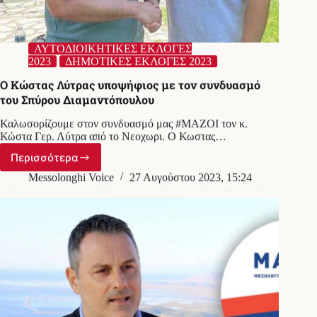
ΑΥΤΟΔΙΟΙΚΗΤΙΚΕΣ ΕΚΛΟΓΕΣ
2023
ΔΗΜΟΤΙΚΕΣ ΕΚΛΟΓΕΣ 2023
Ο Κώστας Λύτρας υποψήφιος με τον συνδυασμό
του Σπύρου Διαμαντόπουλου
Καλωσορίζουμε στον συνδυασμό μας #ΜΑΖΟΙ τον κ.
Κώστα Γερ. Λύτρα από το Νεοχωρι. Ο Κωστας…
Περισσότερα
Ο
Κώστας
Messolonghi Voice
27 Αυγούστου 2023, 15:24
Λύτρας
υποψήφιος
με
τον
συνδυασμό
του
Σπύρου
Διαμαντόπουλου