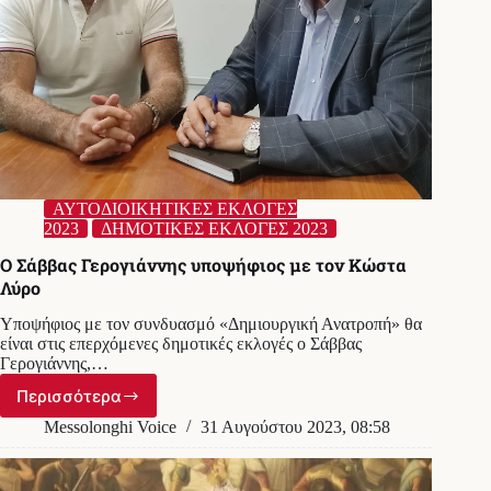
ΑΥΤΟΔΙΟΙΚΗΤΙΚΕΣ ΕΚΛΟΓΕΣ
2023
ΔΗΜΟΤΙΚΕΣ ΕΚΛΟΓΕΣ 2023
Ο Σάββας Γερογιάννης υποψήφιος με τον Κώστα
Λύρο
Υποψήφιος με τον συνδυασμό «Δημιουργική Ανατροπή» θα
είναι στις επερχόμενες δημοτικές εκλογές ο Σάββας
Γερογιάννης,…
Περισσότερα
Ο
Σάββας
Messolonghi Voice
31 Αυγούστου 2023, 08:58
Γερογιάννης
υποψήφιος
με