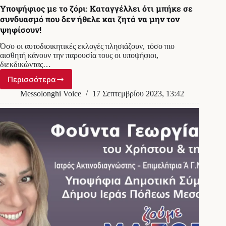
Υποψήφιος με το ζόρι: Καταγγέλλει ότι μπήκε σε
συνδυασμό που δεν ήθελε και ζητά να μην τον
ψηφίσουν!
Όσο οι αυτοδιοικητικές εκλογές πλησιάζουν, τόσο πιο
αισθητή κάνουν την παρουσία τους οι υποψήφιοι,
διεκδικώντας…
Περισσότερα
Υποψήφιος
με
Messolonghi Voice
17 Σεπτεμβρίου 2023, 13:42
το
ζόρι:
Καταγγέλλει
ότι
μπήκε
σε
συνδυασμό
που
δεν
ήθελε
και
ζητά
να