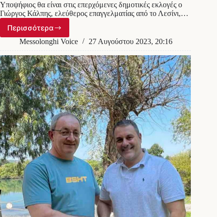
Υποψήφιος θα είναι στις επερχόμενες δημοτικές εκλογές ο
Γιώργος Κάλπης, ελεύθερος επαγγελματίας από το Λεσίνι,…
Περισσότερα
Νέα
“πεντάδα”
Messolonghi Voice
27 Αυγούστου 2023, 20:16
ανακοίνωσε
ο
Κώστας
Λύρος