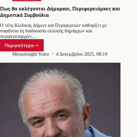
Πως θα εκλέγονται Δήμαρχοι, Περιφερειάρχες και
Δημοτικά Συμβούλια
Ο νέος Κώδικας Δήμων και Περιφερειών καθορίζει με
σαφήνεια τη διαδικασία εκλογής δημάρχων και
περιφερειαρχών,…
Περισσότερα
Πως
θα
Messolonghi Voice
4 Δεκεμβρίου 2025, 08:19
εκλέγονται
Δήμαρχοι,
Περιφερειάρχες
και
Δημοτικά
Συμβούλια