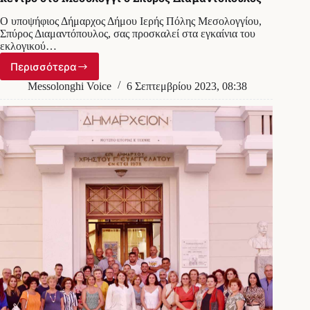
Ο υποψήφιος Δήμαρχος Δήμου Ιερής Πόλης Μεσολογγίου,
Σπύρος Διαμαντόπουλος, σας προσκαλεί στα εγκαίνια του
εκλογικού…
Περισσότερα
Την
Δευτέρα
Messolonghi Voice
6 Σεπτεμβρίου 2023, 08:38
11/09
εγκαινιάζει
το
εκλογικό
του
κέντρο
στο
Μεσολόγγι
ο
Σπύρος
Διαμαντόπουλος