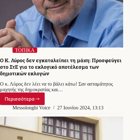
ΤΟΠΙΚΑ
Ο Κ. Λύρος δεν εγκαταλείπει τη μάχη: Προσφεύγει
στο ΣτΕ για το εκλογικό αποτέλεσμα των
δημοτικών εκλογών
Ο κ. Λύρος δεν λέει να το βάλει κάτω! Σαν ασταμάτητος
μαχητής της δημοκρατίας και…
Περισσότερα
Ο
Κ.
Messolonghi Voice
27 Ιουνίου 2024, 13:13
Λύρος
δεν
εγκαταλείπει
τη
μάχη: