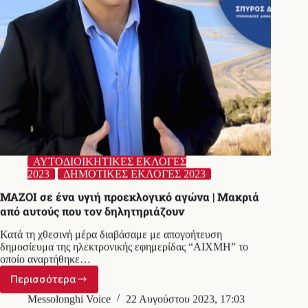
ΑΥΤΟΔΙΟΙΚΗΤΙΚΕΣ ΕΚΛΟΓΕΣ
2023
ΔΗΜΟΤΙΚΕΣ ΕΚΛΟΓΕΣ 2023
ΜΑΖΟΙ σε ένα υγιή προεκλογικό αγώνα | Μακριά
από αυτούς που τον δηλητηριάζουν
Κατά τη χθεσινή μέρα διαβάσαμε με απογοήτευση
δημοσίευμα της ηλεκτρονικής εφημερίδας “ΑΙΧΜΗ” το
οποίο αναρτήθηκε…
Περισσότερα
ΜΑΖΟΙ
σε
Messolonghi Voice
22 Αυγούστου 2023, 17:03