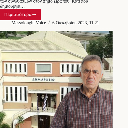
των συνδυασμών στον Δήμο Ωρωπού. Κάτι που
δημιουργεί…
Περισσότερα
Απίστευτο:
Υποψήφιος
Messolonghi Voice
6 Οκτωβρίου 2023, 11:21
δήμαρχος
“πούλησε”
τον
συνδυασμό
του
για
να
στηρίξει
τον
νυν