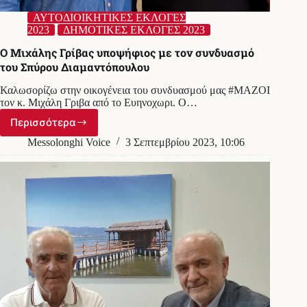
ΑΥΤΟΔΙΟΙΚΗΤΙΚΕΣ ΕΚΛΟΓΕΣ
2023
ΔΗΜΟΤΙΚΕΣ ΕΚΛΟΓΕΣ 2023
Ο Μιχάλης Γρίβας υποψήφιος με τον συνδυασμό
του Σπύρου Διαμαντόπουλου
Καλωσορίζω στην οικογένεια του συνδυασμού μας #ΜΑΖΟΙ
τον κ. Μιχάλη Γριβα από το Ευηνοχωρι. Ο…
Περισσότερα
Ο
Μιχάλης
Messolonghi Voice
3 Σεπτεμβρίου 2023, 10:06
Γρίβας
υποψήφιος
με
τον
συνδυασμό
του
Σπύρου
Διαμαντόπουλου