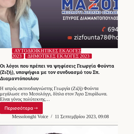
μην
τον
ψηφίσουν!
ΑΥΤΟΔΙΟΙΚΗΤΙΚΕΣ ΕΚΛΟΓΕΣ
2023
ΔΗΜΟΤΙΚΕΣ ΕΚΛΟΓΕΣ 2023
Οι λόγοι που πρέπει να ψηφίσεις Γεωργία Φούντα
(Ζιζή), υποψήφια με τον συνδυασμό του Σπ.
Διαμαντόπουλου
H ιατρός-ακτινοδιαγνώστης Γεωργία (Ζιζή) Φούντα
μεγάλωσε στο Μεσολόγγι, δίπλα στον Άγιο Σπυρίδωνα.
Είναι γόνος πολύτεκνης…
Περισσότερα
Οι
λόγοι
Messolonghi Voice
11 Σεπτεμβρίου 2023, 09:08
που
πρέπει
να