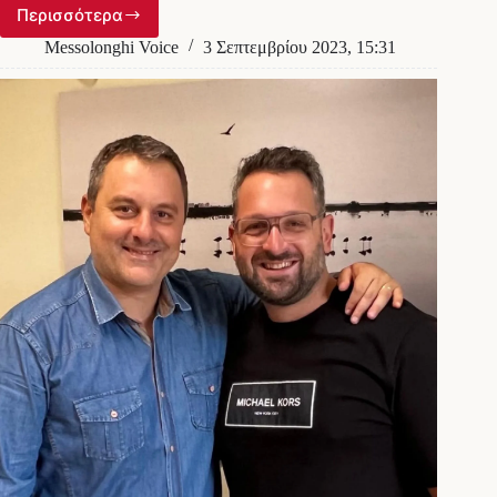
Περισσότερα
Οι
52
Messolonghi Voice
3 Σεπτεμβρίου 2023, 15:31
υποψήφιοι
δημοτικοί
σύμβουλοι
με
τον
συνδυασμό
«ΜΑΖΟΙ»
του
Σπ.
Διαμαντόπουλου