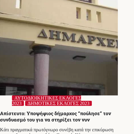
Προσφεύγει
στο
ΣτΕ
για
το
εκλογικό
αποτέλεσμα
των
δημοτικών
εκλογών
ΑΥΤΟΔΙΟΙΚΗΤΙΚΕΣ ΕΚΛΟΓΕΣ
2023
ΔΗΜΟΤΙΚΕΣ ΕΚΛΟΓΕΣ 2023
Απίστευτο: Υποψήφιος δήμαρχος “πούλησε” τον
συνδυασμό του για να στηρίξει τον νυν
Kάτι πραγματικά πρωτόγνωρο συνέβη κατά την επικύρωση