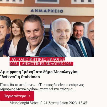
μια
θέση
ή
ένα
αξίωμα»
ΑΥΤΟΔΙΟΙΚΗΤΙΚΕΣ ΕΚΛΟΓΕΣ
2023
ΔΗΜΟΤΙΚΕΣ ΕΚΛΟΓΕΣ 2023
Αμφίρροπη “μάχη” στο δήμο Μεσολογγίου
“δείχνει” η Stoiximan
Ποιος θα το περίμενε… «Το ποιος θα είναι ο επόμενος
δήμαρχος Μεσολογγίου» αποτελεί και επίσημα…
Περισσότερα
Αμφίρροπη
“μάχη”
Messolonghi Voice
21 Σεπτεμβρίου 2023, 15:45
στο