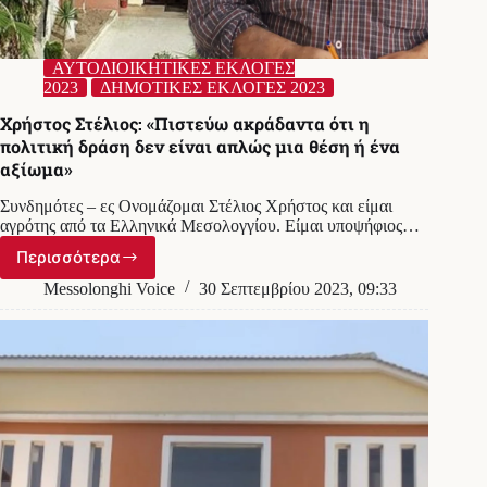
ΑΥΤΟΔΙΟΙΚΗΤΙΚΕΣ ΕΚΛΟΓΕΣ
2023
ΔΗΜΟΤΙΚΕΣ ΕΚΛΟΓΕΣ 2023
Χρήστος Στέλιος: «Πιστεύω ακράδαντα ότι η
πολιτική δράση δεν είναι απλώς μια θέση ή ένα
αξίωμα»
Συνδημότες – ες Ονομάζομαι Στέλιος Χρήστος και είμαι
αγρότης από τα Ελληνικά Μεσολογγίου. Είμαι υποψήφιος…
Περισσότερα
Χρήστος
Στέλιος:
Messolonghi Voice
30 Σεπτεμβρίου 2023, 09:33
«Πιστεύω
ακράδαντα
ότι
η
πολιτική
δράση
δεν
είναι
απλώς