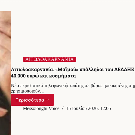
και
κοσμήματα
αξίας
δεκάδων
χιλιάδων
ευρώ
ΑΙΤΩΛΟΑΚΑΡΝΑΝΊΑ
Αιτωλοακαρνανία: «Μαϊμού» υπάλληλοι του ΔΕΔΔΗΕ
40.000 ευρώ και κοσμήματα
Νέο περιστατικό τηλεφωνικής απάτης σε βάρος ηλικιωμένης ση
χρησιμοποιούν…
Περισσότερα
Αιτωλοακαρνανία:
«Μαϊμού»
Messolonghi Voice
15 Ιουλίου 2026, 12:05
υπάλληλοι
του
ΔΕΔΔΗΕ
χτύπησαν