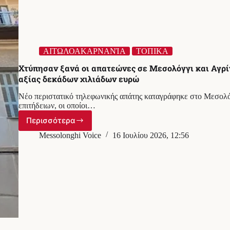
ΑΙΤΩΛΟΑΚΑΡΝΑΝΊΑ
ΤΟΠΙΚΑ
Χτύπησαν ξανά οι απατεώνες σε Μεσολόγγι και Αγρί
αξίας δεκάδων χιλιάδων ευρώ
Νέο περιστατικό τηλεφωνικής απάτης καταγράφηκε στο Μεσολό
επιτήδειων, οι οποίοι…
Περισσότερα
Χτύπησαν
ξανά
Messolonghi Voice
16 Ιουλίου 2026, 12:56
οι
απατεώνες
σε
Μεσολόγγι
και
Αγρίνιο
–
Άρπαξαν
λίρες