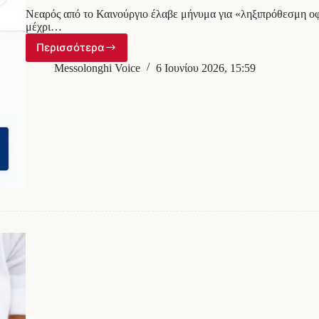
Νεαρός από το Καινούργιο έλαβε μήνυμα για «ληξιπρόθεσμη ο
μέχρι…
Περισσότερα
Αιτωλοακαρνανία:
Του
Messolonghi Voice
6 Ιουνίου 2026, 15:59
ήρθε
«καμπάνα»
100€
για
τροχαία
παράβαση…
χωρίς
να
έχει
ΙΧ!
(φωτο)