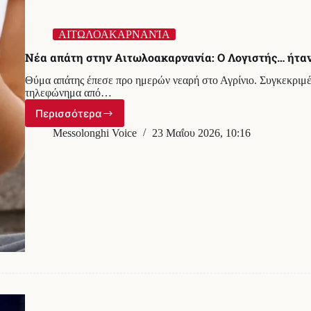
ΑΙΤΩΛΟΑΚΑΡΝΑΝΊΑ
Νέα απάτη στην Αιτωλοακαρνανία: Ο Λογιστής… ήταν
Θύμα απάτης έπεσε προ ημερών νεαρή στο Αγρίνιο. Συγκεκριμέ
τηλεφώνημα από…
Περισσότερα
Νέα
απάτη
Messolonghi Voice
23 Μαΐου 2026, 10:16
στην
Αιτωλοακαρνανία:
Ο
Λογιστής…
ήταν
μαϊμού
και
η
22χρονη
την
“πάτησε”