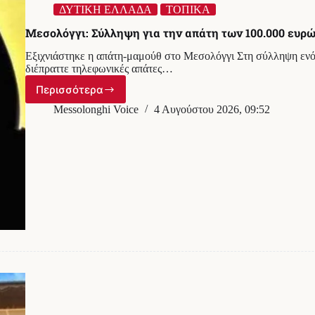
ΔΥΤΙΚΗ ΕΛΛΑΔΑ
ΤΟΠΙΚΑ
Μεσολόγγι: Σύλληψη για την απάτη των 100.000 ευρώ
Εξιχνιάστηκε η απάτη-μαμούθ στο Μεσολόγγι Στη σύλληψη ενό
διέπραττε τηλεφωνικές απάτες…
Περισσότερα
Μεσολόγγι:
Σύλληψη
Messolonghi Voice
4 Αυγούστου 2026, 09:52
για
την
απάτη
των
100.000
ευρώ
–
Ο
ρόλος
του
“εισπράκτορα”