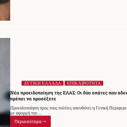
στη
Ναύπακτο
–
Έκλεψαν
40.000
ευρώ
και
κοσμήματα
ΔΥΤΙΚΗ ΕΛΛΑΔΑ
ΕΠΙΚΑΙΡΟΤΗΤΑ
Νέα προειδοποίηση της ΕΛΑΣ: Οι δύο απάτες που αδε
πρέπει να προσέξετε
Προειδοποίηση προς τους πολίτες απευθύνει η Γενική Περιφερ
με αφορμή την…
Περισσότερα
Νέα