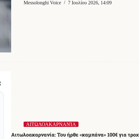
προειδοποίηση
Messolonghi Voice
7 Ιουλίου 2026, 14:09
της
ΕΛΑΣ:
Οι
δύο
απάτες
που
αδειάζουν
τραπεζικούς
λογαριασμούς
–
Τι
πρέπει
να
προσέξετε
ΑΙΤΩΛΟΑΚΑΡΝΑΝΊΑ
Αιτωλοακαρνανία: Του ήρθε «καμπάνα» 100€ για τροχ