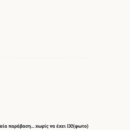
αία παράβαση… χωρίς να έχει ΙΧ!(φωτο)