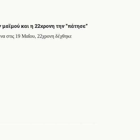
 μαϊμού και η 22χρονη την “πάτησε”
να στις 19 Μαΐου, 22χρονη δέχθηκε